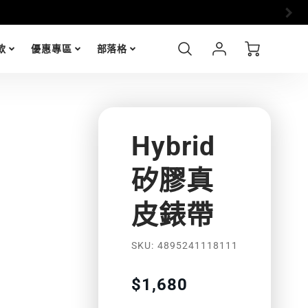
i17 全
Account
Cart
款
優惠專區
部落格
Login
Hybrid
矽膠真
皮錶帶
功
SKU
4895241118111
能
Translation
$1,680
missing:
特