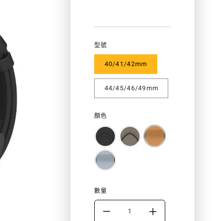
zh-
TW.products.product.price.r
色
型號
40/41/42mm
44/45/46/49mm
顏色
數量
DECREASE
INCREASE