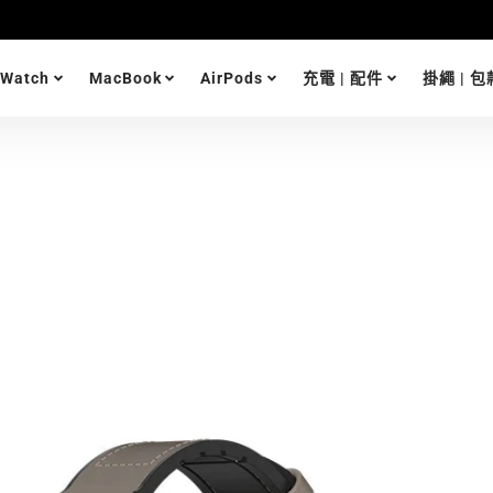
 Watch
MacBook
AirPods
充電 | 配件
掛繩 | 包