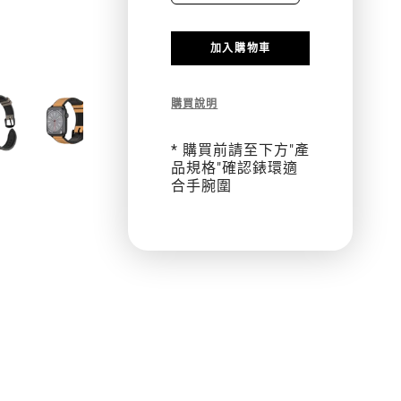
QUANTITY
QUANTIT
加入購物車
FOR
FOR
HYBRID
HYBRID
Description
購買說明
of
矽
矽
Hybrid
* 購買前請至下方"產
膠
膠
矽
品規格"確認錶環適
膠
合手腕圍
真
真
真
皮
皮
皮
錶
帶
錶
錶
帶
帶