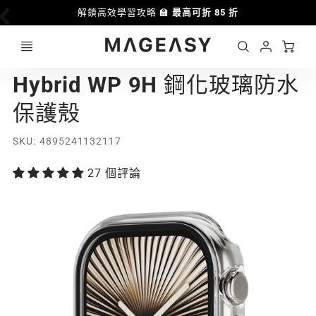
解鎖高效學習攻略 🏫
最高可折 85 折
Ca
Account
MAGEASY
Hybrid WP 9H 鋼化玻璃防水
Login
保護殼
SKU
4895241132117
27 個評論