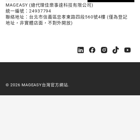
MAGEASY (總代理佳樂事達科技有限公司)
統一編號：24937794
聯絡地址：台北市信義區忠孝東路四段560號4樓 (僅為登記
地址，非實體店面，不對外開放)
M
M
M
M
M
A
A
A
A
A
G
G
G
G
G
E
E
E
E
E
A
A
A
A
A
S
S
S
S
S
© 2026 MAGEASY台灣官方網站.
Y
Y
Y
Y
Y
台
台
台
台
台
灣
灣
灣
灣
灣
官
官
官
官
官
方
方
方
方
方
網
網
網
網
網
站
站
站
站
站
o
o
o
o
o
n
n
n
n
n