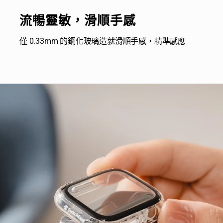
流暢靈敏，滑順手感
僅 0.33mm 的鋼化玻璃造就滑順手感，精準感應