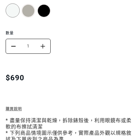
數量
DECREASE
INCREASE
QUANTITY
QUANTITY
FOR
FOR
Translation
$690
missing:
HYBRID
HYBRID
zh-
WP
WP
TW.products.product.price.regular_price
9H
9H
Description
購買說明
of
鋼
鋼
* 盡量保持清潔與乾燥，拆除錶殼後，利用眼鏡布或柔
Hybrid
軟的布擦拭清潔
WP
化
化
* 下列商品情境圖示僅供參考，實際產品外觀以規格敘
9H
述及下單收到之商品為準