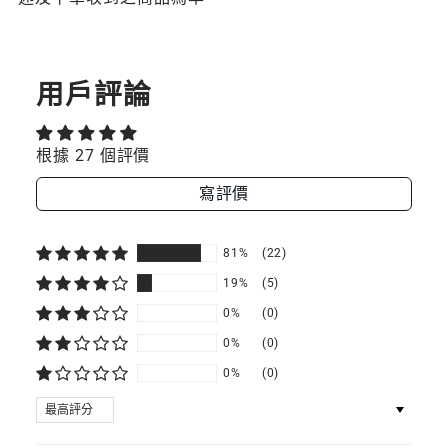
鋼
玻
玻
化
璃
璃
玻
璃
防
防
防
用戶評論
水
水
水
保
護
保
保
根據 27 個評價
殼
護
護
寫評價
殼
殼
81%
(22)
19%
(5)
0%
(0)
0%
(0)
0%
(0)
SORT BY