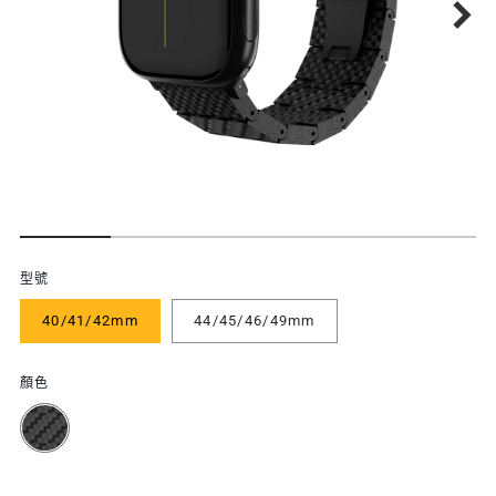
功
型號
能
40/41/42mm
44/45/46/49mm
特
色
顏色