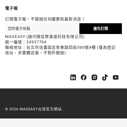
電子報
訂閱電子報，不錯過任何優惠和最新消息！
搶先訂閱
MAGEASY (總代理佳樂事達科技有限公司)
統一編號：24937794
聯絡地址：台北市信義區忠孝東路四段560號4樓 (僅為登記
地址，非實體店面，不對外開放)
M
M
M
M
M
A
A
A
A
A
G
G
G
G
G
E
E
E
E
E
A
A
A
A
A
S
S
S
S
S
© 2026 MAGEASY台灣官方網站.
Y
Y
Y
Y
Y
台
台
台
台
台
灣
灣
灣
灣
灣