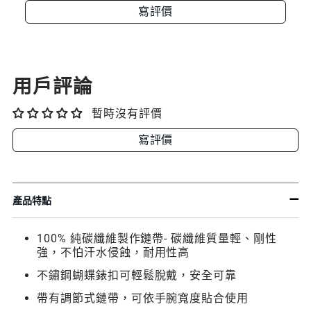
錶
寫評價
錶
錶
帶
帶
帶
用戶評論
暫時沒有評價
寫評價
產品特點
100% 純碳纖維製作鏈帶- 碳纖維質量輕、剛性
強，不怕汗水侵蝕，耐用性高
不鏽鋼蝴蝶錶扣可輕鬆脫戴，安全可靠
帶有調節式鏈帶，可依手腕寬度貼合使用