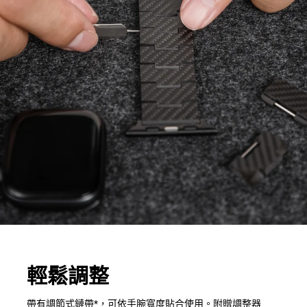
輕鬆調整
帶有調節式鏈帶*，可依手腕寬度貼合使用。附贈調整器