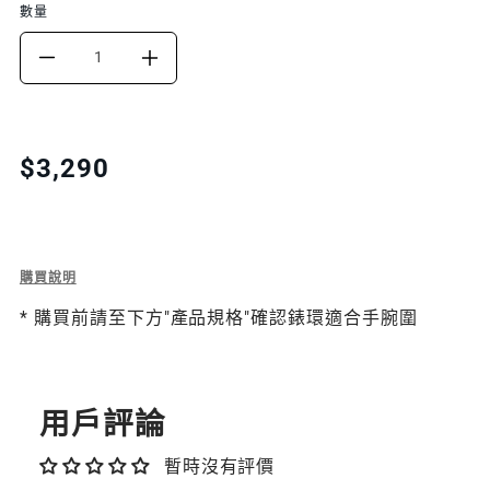
數量
DECREASE
INCREASE
QUANTITY
QUANTITY
FOR
FOR
Translation
$3,290
missing:
CARBON
CARBON
zh-
純
純
TW.products.product.price.regular_price
碳
碳
Description
購買說明
of
纖
纖
* 購買前請至下方"產品規格"確認錶環適合手腕圍
Carbon
純
維
維
碳
纖
APPLE
APPLE
維
用戶評論
WATCH
WATCH
Apple
Watch
暫時沒有評價
鏈
鏈
鏈