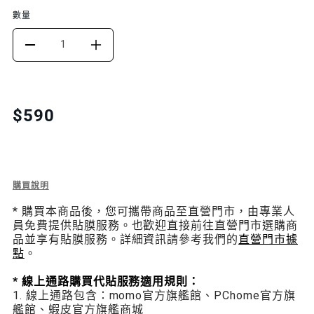
數量
DECREASE
INCREASE
QUANTITY
QUANTITY
FOR
FOR
Translation
$590
missing:
VETRO
VETRO
zh-
3D+
3D+
TW.products.product.price.regular_price
滿
滿
Description
購買說明
of
版
版
* 購買本商品後，您可攜帶商品至直營門市，由專業人
Vetro
員免費提供貼膜服務。也歡迎直接前往直營門市選購商
3D+
抗
抗
品並享有貼膜服務。詳細資訊請參考我們的
直營門市據
滿
點
。
版
刮
刮
抗
* 線上通路購買代貼服務適用規則：
保
保
刮
1. 線上通路包含：momo官方旗艦館、PChome官方旗
保
艦館、蝦皮官方旗艦商城
護