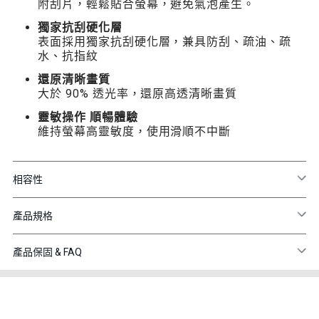
附刮片，輕鬆貼合螢幕，避免氣泡產生。
獨家抗刮硬化層
表面採用獨家抗刮硬化層，兼具防刮、疏油、疏
水、抗指紋
還原清晰畫質
大於 90% 透光率，還原高透清晰畫質
靈敏操作 順暢體驗
維持螢幕高靈敏度，使用滑順不中斷
相容性
產品規格
產品保固 & FAQ