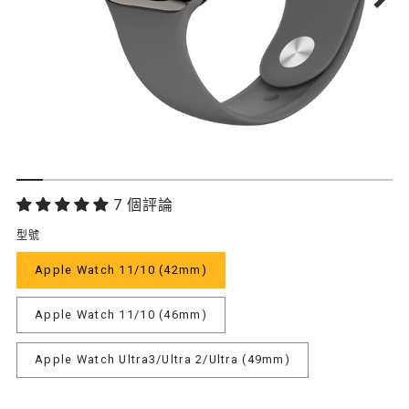
功
7 個評論
能
型號
特
Apple Watch 11/10 (42mm)
色
Apple Watch 11/10 (46mm)
Apple Watch Ultra3/Ultra 2/Ultra (49mm)