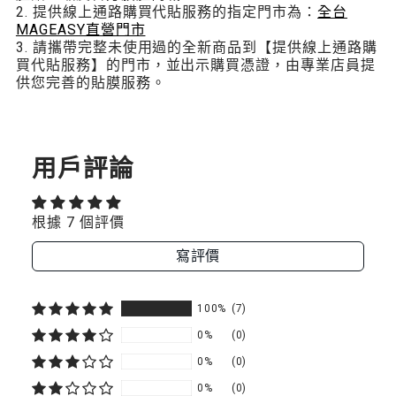
護
護
2. 提供線上通路購買代貼服務的指定門市為：
全台
貼
貼
貼
MAGEASY直營門市
3. 請攜帶完整未使用過的全新商品到【提供線上通路購
買代貼服務】的門市，並出示購買憑證，由專業店員提
供您完善的貼膜服務。
用戶評論
根據 7 個評價
寫評價
100%
(7)
0%
(0)
0%
(0)
0%
(0)