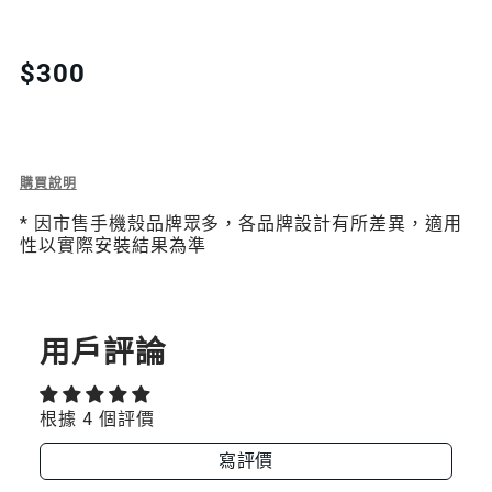
QUANTITY
QUANTITY
FOR
FOR
Translation
$300
missing:
METAL
METAL
zh-
金
金
TW.products.product.price.regular_price
屬
屬
Description
購買說明
of
掛
掛
* 因市售手機殼品牌眾多，各品牌設計有所差異，適用
Metal
性以實際安裝結果為準
金
繩
繩
屬
掛
片
片
繩
片
用戶評論
根據 4 個評價
寫評價