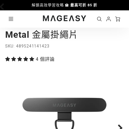
解鎖高效學習攻略 🏫
最高可折 85 折
Ca
Account
MAGEASY
Metal 金屬掛繩片
Login
SKU
4895241141423
4 個評論