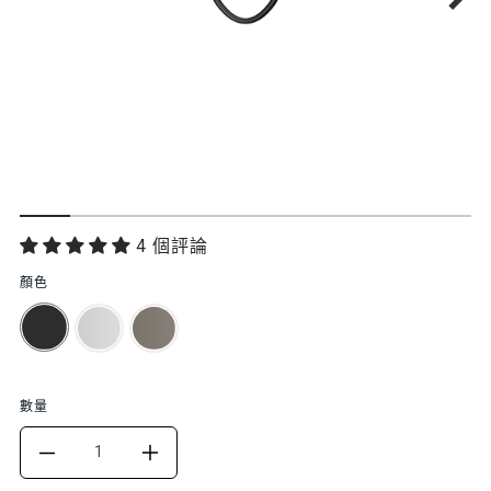
功
4 個評論
能
顏色
特
色
數量
DECREASE
INCREASE