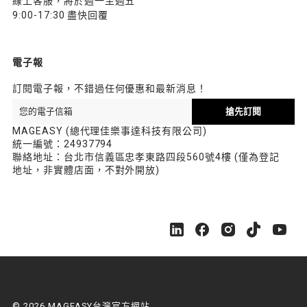
線上客服，將於週一至週五
9:00-17:30 盡快回覆
電子報
訂閱電子報，不錯過任何優惠和最新消息！
搶先訂閱
MAGEASY (總代理佳樂事達科技有限公司)
統一編號：24937794
聯絡地址：台北市信義區忠孝東路四段560號4樓 (僅為登記
地址，非實體店面，不對外開放)
M
M
M
M
M
A
A
A
A
A
G
G
G
G
G
E
E
E
E
E
A
A
A
A
A
S
S
S
S
S
© 2026 MAGEASY台灣官方網站.