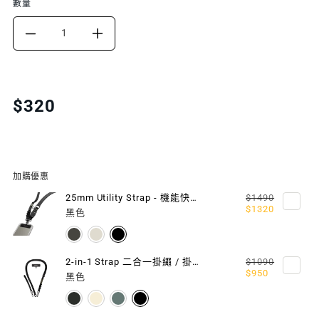
數量
DECREASE
INCREASE
QUANTITY
QUANTITY
FOR
FOR
Translation
$320
missing:
STRAP
STRAP
zh-
CARD
CARD
TW.products.product.price.regular_price
MOTION
MOTION
加購優惠
EDITION
EDITION
25mm Utility Strap - 機能快扣掛繩 / 掛繩片組
$1490
$1320
黑色
隨
隨
型
型
2-in-1 Strap 二合一掛繩 / 掛繩片組
$1090
$950
掛
掛
黑色
繩
繩