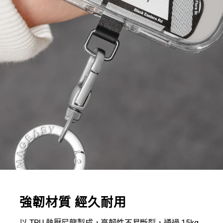
強韌材質 經久耐用
以 TPU 熱壓尼龍製成，高韌性不易斷裂，通過 15kg