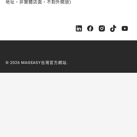
地址，非實體店面，不對外開放)
M
M
M
M
M
A
A
A
A
A
G
G
G
G
G
E
E
E
E
E
A
A
A
A
A
S
S
S
S
S
© 2026 MAGEASY台灣官方網站.
Y
Y
Y
Y
Y
台
台
台
台
台
灣
灣
灣
灣
灣
官
官
官
官
官
方
方
方
方
方
網
網
網
網
網
站
站
站
站
站
o
o
o
o
o
n
n
n
n
n
L
F
I
Y
Y
i
a
n
o
o
n
c
s
u
u
k
e
t
t
t