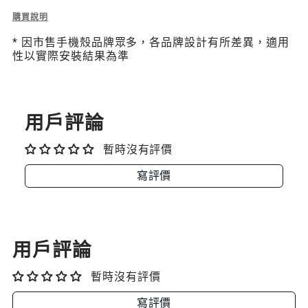
Description
購買說明
of
* 因市售手機殼品牌眾多，各品牌設計有所差異，適用
Strap
性以實際安裝結果為準
Card
Motion
Edition
隨
型
用戶評論
掛
繩
暫時沒有評價
片
(相
寫評價
容
iOS
/
Android
手
用戶評論
機
殼)
暫時沒有評價
寫評價