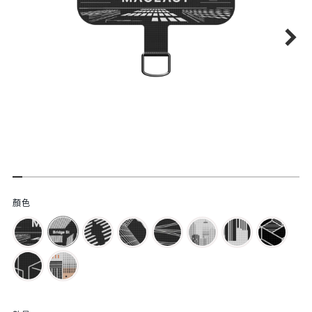
功
顏色
能
特
色