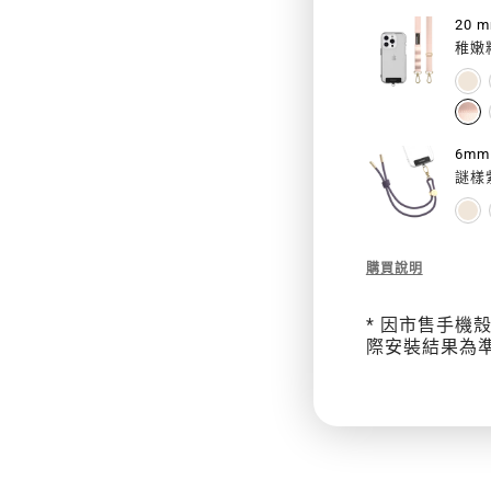
/
ANDRO
稚嫩
手
機
殼)
謎樣
Description
購買說明
of
8.3
* 因市售手機
mm
際安裝結果為
Strap
掛
繩/
掛
繩
片
組