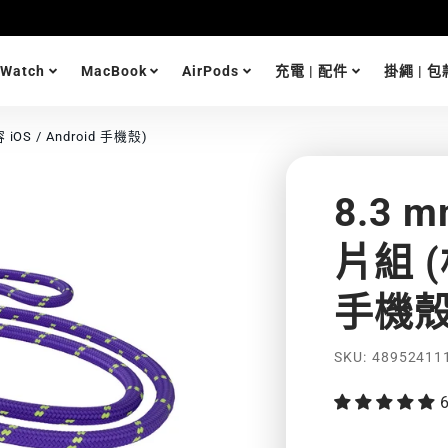
 Watch
MacBook
AirPods
充電 | 配件
掛繩 | 包
iOS / Android 手機殼)
8.3 
片組 (相
手機殼
功
SKU
48952411
能
特