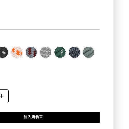
product.price.regular_price
ASE
INCREASE
ITY
QUANTITY
加入購物車
FOR