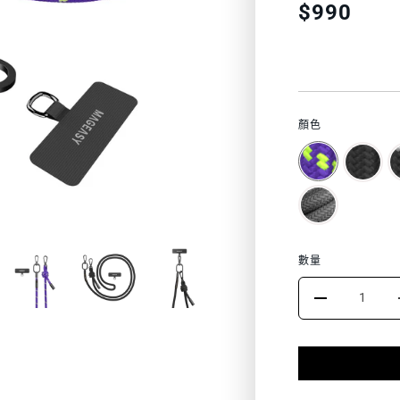
Translation
$990
missing:
色
zh-
TW.products.
顏色
數量
DECRE
QUANT
FOR