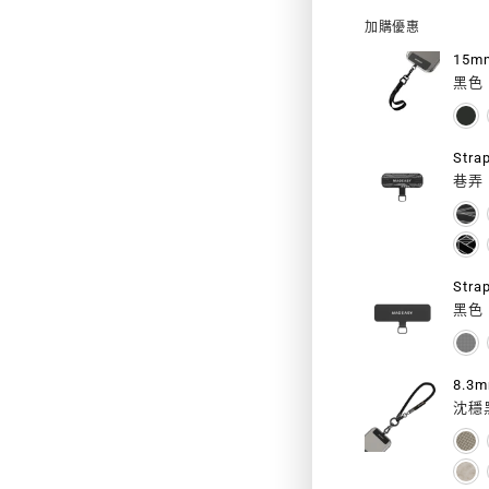
8.3
加購優惠
MM
15m
黑色
STRA
掛
繩/
巷弄
掛
繩
Stra
片
黑色
組
(相
8.3
沈穩
容
IOS