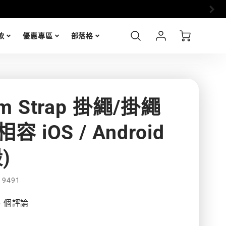
➤全站
加入會
Account
Cart
款
優惠專區
部落格
Login
mm Strap 掛繩/掛繩
容 iOS / Android
)
19491
6 個評論