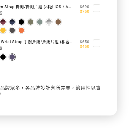
/
20 mm Strap 掛繩/掛繩片組 (相容 iOS / Android 手機殼)
$690
ID
ANDROID
$750
粉
手
機
6mm Wrist Strap 手腕掛繩/掛繩片組 (相容 iOS / Android 手機殼)
$650
殼)
$450
紫
殼品牌眾多，各品牌設計有所差異，適用性以實
準