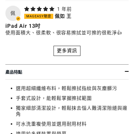
1 年前
佩
佩如 王
iPad Air 13吋
使用面積大、很柔軟、很容易擦拭並可擦的很乾淨👍
更多資訊
產品特點
選用超細纖維布料，輕鬆擦拭指紋與灰塵髒污
手套式設計，能輕鬆掌握擦拭範圍
獨家細部清潔設計，輕鬆抹去惱人難清潔隙縫與邊
角
可水洗重複使用並選用耐用材料
適用於多樣裝置與螢幕