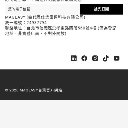
搶先訂閱
MAGEASY (總代理佳樂事達科技有限公司)
統一編號：24937794
聯絡地址：台北市信義區忠孝東路四段560號4樓 (僅為登記
地址，非實體店面，不對外開放)
M
M
M
M
M
A
A
A
A
A
G
G
G
G
G
E
E
E
E
E
A
A
A
A
A
S
S
S
S
S
© 2026 MAGEASY台灣官方網站.
Y
Y
Y
Y
Y
台
台
台
台
台
灣
灣
灣
灣
灣
官
官
官
官
官
方
方
方
方
方
網
網
網
網
網
站
站
站
站
站