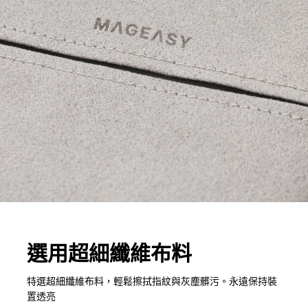
選用超細纖維布料
特選超細纖維布料，輕鬆擦拭指紋與灰塵髒污。永遠保持裝
置透亮