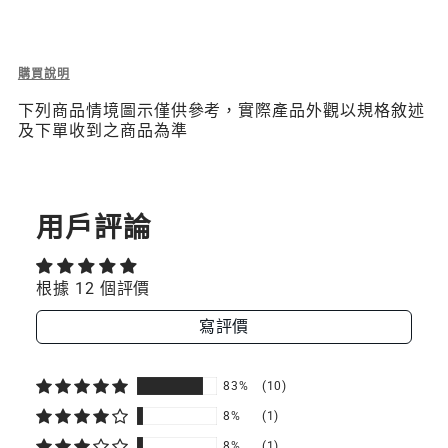
zh-
TW.products.product.price.regular_price
Description
購買說明
of
下列商品情境圖示僅供參考，實際產品外觀以規格敘述
Microfiber
及下單收到之商品為準
Polishing
Cloth
超
細
纖
用戶評論
維
擦
拭
根據 12 個評價
布
寫評價
83%
(10)
8%
(1)
8%
(1)