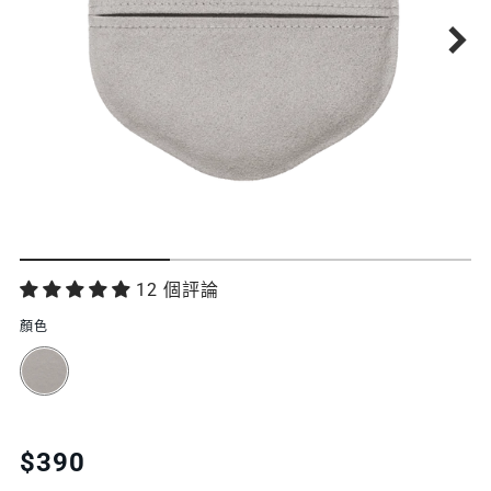
功
12 個評論
能
顏色
特
色
Translation
$390
missing: