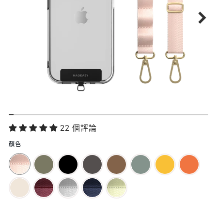
功
22 個評論
能
顏色
特
色