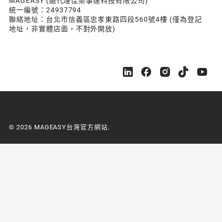
MAGEASY (總代理佳樂事達科技有限公司)
統一編號：24937794
聯絡地址：台北市信義區忠孝東路四段560號4樓 (僅為登記
地址，非實體店面，不對外開放)
M
M
M
M
M
A
A
A
A
A
G
G
G
G
G
E
E
E
E
E
A
A
A
A
A
S
S
S
S
S
© 2026 MAGEASY台灣官方網站.
Y
Y
Y
Y
Y
台
台
台
台
台
灣
灣
灣
灣
灣
官
官
官
官
官
方
方
方
方
方
網
網
網
網
網
站
站
站
站
站
o
o
o
o
o
n
n
n
n
n
L
F
I
Y
Y