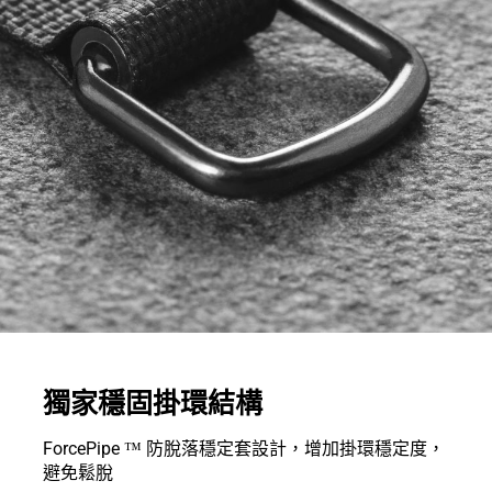
獨家穩固掛環結構
ForcePipe ™ 防脫落穩定套設計，增加掛環穩定度，
避免鬆脫