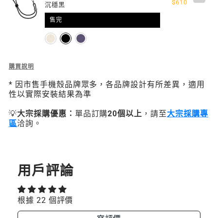
$610
沉穩黑
售完
Description
購買說明
of
* 因市售手機殼品牌眾多，各品牌設計有所差異，適用
20
性以實際安裝結果為準
mm
Strap
💡
大宗採購優惠：
單品訂購
20個以上
，請至
大宗採購專
掛
區
洽詢。
繩/
掛
繩
片
組
用戶評論
(相
容
iOS
根據 22 個評價
/
Android