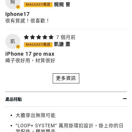
婉
婉婉 曾
Iphone17
很有質感！很喜歡！
7 個月前
凱
凱謙 蕭
iPhone 17 pro max
繩子很好用，材質很好
更多資訊
產品特點
大膽穿出無限可能
“LOOP+ SYSTEM” 萬用掛環扣設計，掛上你的日
常配件，釋放雙手