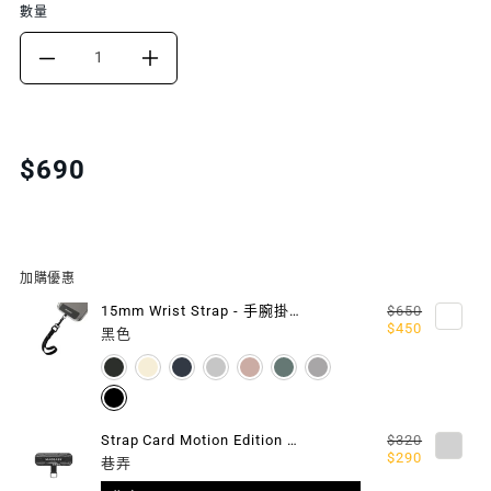
數量
DECREASE
INCREASE
QUANTITY
QUANTITY
FOR
FOR
Translation
$690
missing:
20
20
zh-
MM
MM
TW.products.product.price.regular_price
STRAP
STRAP
加購優惠
掛
掛
15mm Wrist Strap - 手腕掛繩 / 掛繩片組
$650
$450
黑色
繩/
繩/
掛
掛
繩
繩
Strap Card Motion Edition 隨型掛繩片 (相容 iOS / Android 手機殼)
$320
$290
巷弄
片
片