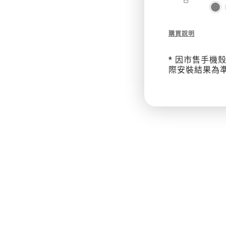
片
組
Description
購買說明
（Y
of
20mm
型）
* 因市售手機
Mono
際安裝結果為
Utility
Strap
機
能
快
扣
掛
繩
/
掛
繩
片
組
（Y
型）