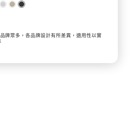
片
組
（Y
型）
殼品牌眾多，各品牌設計有所差異，適用性以實
準