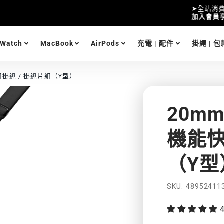
 Watch
MacBook
AirPods
充電 | 配件
掛繩 | 包
機能快扣掛繩 / 掛繩片組（Y型）
20mm 
機能快
（Y型
功
SKU
48952411
能