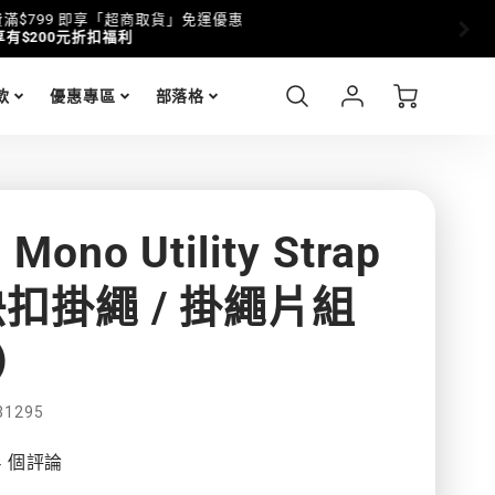
Account
Cart
款
優惠專區
部落格
Login
Mono Utility Strap
扣掛繩 / 掛繩片組
）
31295
4 個評論