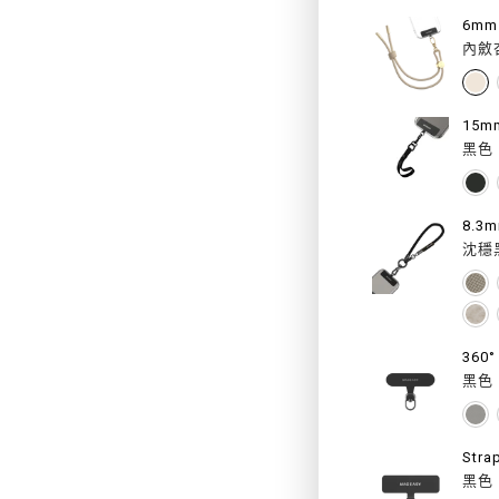
MONO
內斂
UTILIT
STRA
15m
機
黑色
能
快
8.3
沈穩
扣
掛
繩
360
黑色
/
掛
Stra
繩
黑色