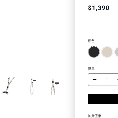
特
Translation
$1,390
missing:
色
zh-
TW.products.
顏色
數量
DECRE
QUANT
FOR
20MM
加購優惠