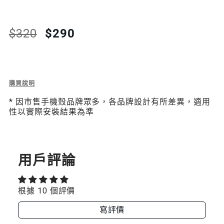
QUANTITY
QUANTITY
FOR
FOR
Translation
Translation
$320
$290
missing:
missing:
360°
360°
zh-
zh-
旋
旋
TW.products.product.price.regular_price
TW.products.product.price.sale_price
轉
轉
Description
購買說明
of
掛
掛
* 因市售手機殼品牌眾多，各品牌設計有所差異，適用
360°
性以實際安裝結果為準
旋
繩
繩
轉
掛
片
片
繩
片
用戶評論
根據 10 個評價
寫評價