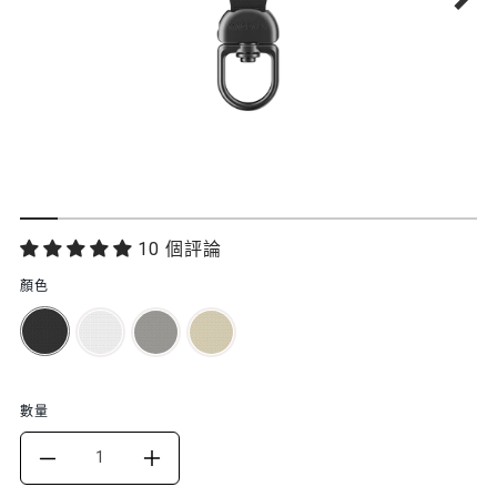
功
10 個評論
能
顏色
特
色
數量
DECREASE
INCREASE