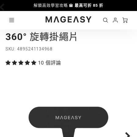
解鎖高效學習攻略 🏫
最高可折 85 折
優惠
Ca
Account
MAGEASY
360° 旋轉掛繩片
Login
SKU
4895241134968
10 個評論