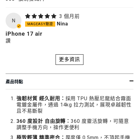
3 個月前
N
Nina
iPhone 17 air
讚
更多資訊
產品特點
強韌材質 經久耐用：
採用 TPU 熱壓尼龍結合霧面
電鍍金屬件，通過 14kg 拉力測試，展現卓越韌性
且不易斷裂
360 度設計 自由旋轉：
360 度靈活旋轉，可隨意
調整手機方向，操作更便利
極致輕薄 精準密合：
厚度僅 0.5mm，不頂起手機