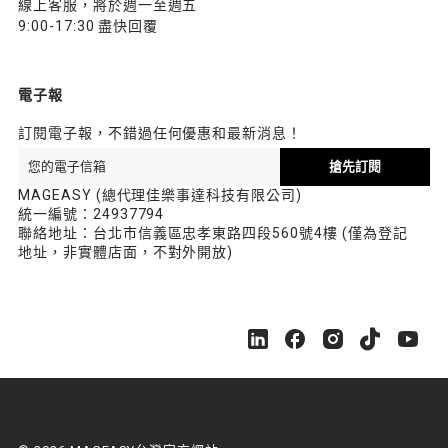
線上客服，將於週一至週五
9:00-17:30 盡快回覆
電子報
訂閱電子報，不錯過任何優惠和最新消息！
搶先訂閱
MAGEASY (總代理佳樂事達科技有限公司)
統一編號：24937794
聯絡地址：台北市信義區忠孝東路四段560號4樓 (僅為登記
地址，非實體店面，不對外開放)
M
M
M
M
M
A
A
A
A
A
G
G
G
G
G
E
E
E
E
E
A
A
A
A
A
S
S
S
S
S