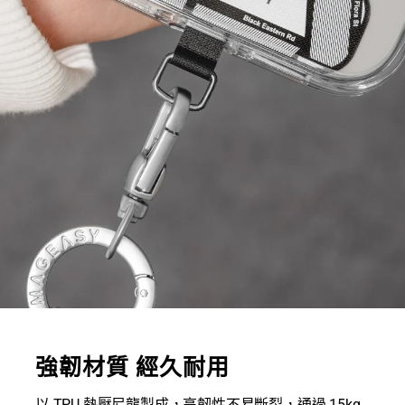
強韌材質 經久耐用
以 TPU 熱壓尼龍製成，高韌性不易斷裂，通過 15kg