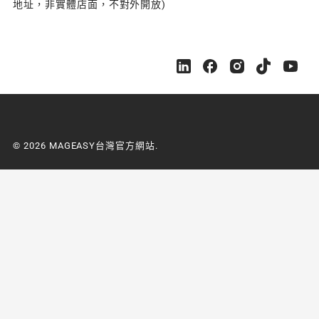
地址，非實體店面，不對外開放)
M
M
M
M
M
A
A
A
A
A
G
G
G
G
G
E
E
E
E
E
A
A
A
A
A
S
S
S
S
S
© 2026 MAGEASY台灣官方網站.
Y
Y
Y
Y
Y
台
台
台
台
台
灣
灣
灣
灣
灣
官
官
官
官
官
方
方
方
方
方
網
網
網
網
網
站
站
站
站
站
o
o
o
o
o
n
n
n
n
n
L
F
I
Y
Y
i
a
n
o
o
n
c
s
u
u
k
e
t
t
t