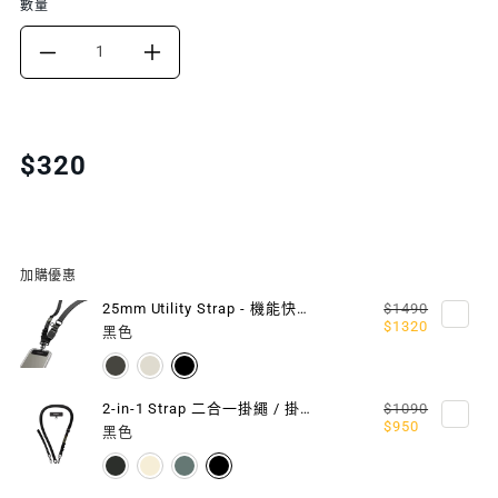
數量
DECREASE
INCREASE
QUANTITY
QUANTITY
FOR
FOR
Translation
$320
missing:
STRAP
STRAP
zh-
CARD
CARD
TW.products.product.price.regular_price
MOTION
MOTION
加購優惠
EDITION
EDITION
25mm Utility Strap - 機能快扣掛繩 / 掛繩片組
$1490
$1320
黑色
隨
隨
型
型
2-in-1 Strap 二合一掛繩 / 掛繩片組
$1090
$950
掛
掛
黑色
繩
繩