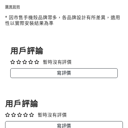
Description
購買說明
of
* 因市售手機殼品牌眾多，各品牌設計有所差異，適用
Strap
性以實際安裝結果為準
Card
Motion
Edition
隨
型
用戶評論
掛
繩
暫時沒有評價
片
(相
寫評價
容
iOS
/
Android
手
用戶評論
機
殼)
暫時沒有評價
寫評價