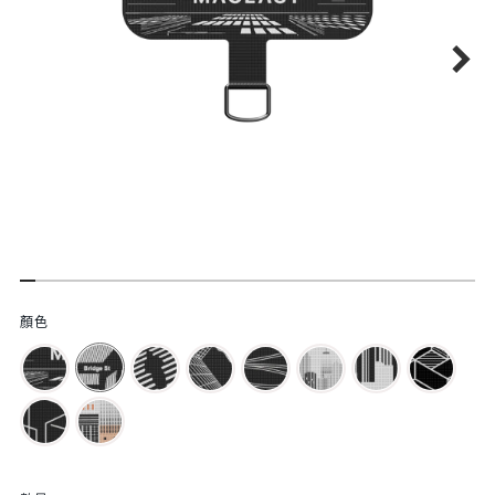
功
顏色
能
特
色