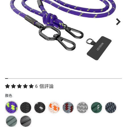
功
6 個評論
能
顏色
特
色