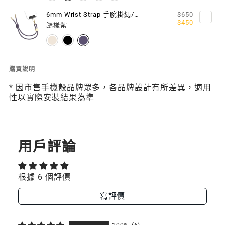
6mm Wrist Strap 手腕掛繩/掛繩片組 (相容 iOS / Android 手機殼)
$650
$450
謎樣紫
Description
購買說明
of
* 因市售手機殼品牌眾多，各品牌設計有所差異，適用
8.3
性以實際安裝結果為準
mm
Strap
掛
繩/
掛
用戶評論
繩
片
組
根據 6 個評價
(相
容
寫評價
iOS
/
Android