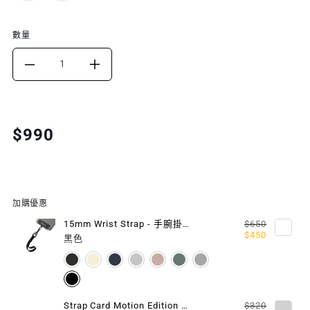
數量
DECREASE
INCREASE
QUANTITY
QUANTITY
FOR
FOR
Translation
$990
missing:
8.3
8.3
zh-
MM
MM
TW.products.product.price.regular_price
STRAP
STRAP
加購優惠
掛
掛
15mm Wrist Strap - 手腕掛繩 / 掛繩片組
$650
$450
黑色
繩/
繩/
掛
掛
繩
繩
Strap Card Motion Edition 隨型掛繩片 (相容 iOS / Android 手機殼)
$320