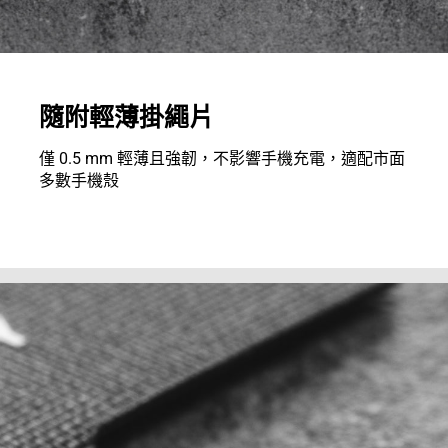
隨附輕薄掛繩片
僅 0.5 mm 輕薄且強韌，不影響手機充電，適配市面
多數手機殼