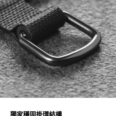
獨家穩固掛環結構