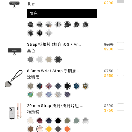
$290
巷弄
片
片
售完
組
組
(相
(相
容
容
Strap 掛繩片 (相容 iOS / Android 手機殼)
$200
$200
IOS
IOS
黑色
/
/
8.3mm Wrist Strap 手腕掛繩 / 掛繩片組
$750
ANDROID
ANDROID
$550
沈穩黑
手
手
機
機
殼)
殼)
20 mm Strap 掛繩/掛繩片組 (相容 iOS / Android 手機殼)
$690
$750
稚嫩粉