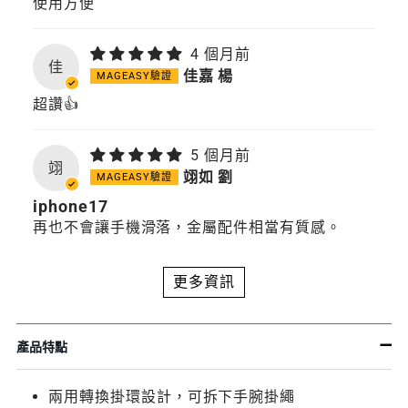
使用方便
4 個月前
佳
佳嘉 楊
超讚👍
5 個月前
翊
翊如 劉
iphone17
再也不會讓手機滑落，金屬配件相當有質感。
更多資訊
產品特點
兩用轉換掛環設計，可拆下手腕掛繩