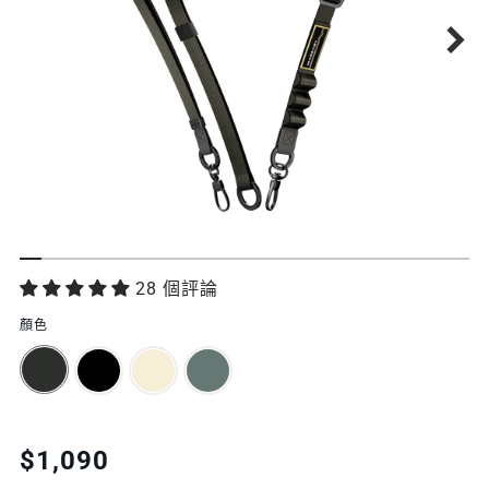
功
28 個評論
能
顏色
特
色
Translation
$1,090
missing: