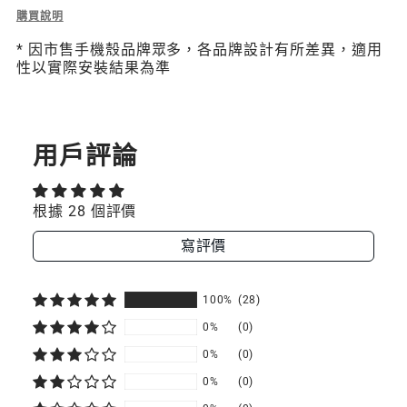
Description
購買說明
of
* 因市售手機殼品牌眾多，各品牌設計有所差異，適用
2-
性以實際安裝結果為準
in-
1
Strap
二
合
用戶評論
一
掛
繩
根據 28 個評價
/
掛
寫評價
繩
片
組
100%
(28)
0%
(0)
0%
(0)
0%
(0)