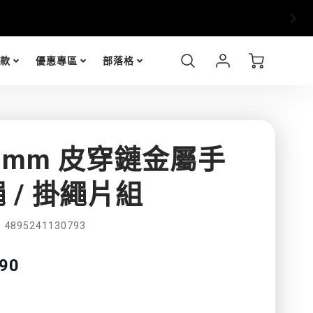
Account
Cart
包款
優惠專區
部落格
Login
9 mm 皮穿鏈金屬手
 / 掛繩片組
功
4895241130793
能
nslation
90
sing:
特
products.product.price.regular_price