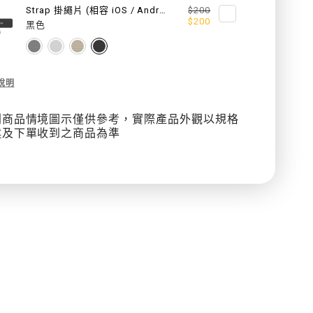
Strap 掛繩片 (相容 iOS / Android 手機殼)
$200
鏈
鏈
$200
黑色
金
金
屬
屬
cription
說明
手
手
列商品情境圖示僅供參考，實際產品外觀以規格
繩
繩
述及下單收到之商品為準
/
/
掛
掛
繩
繩
片
片
組
組