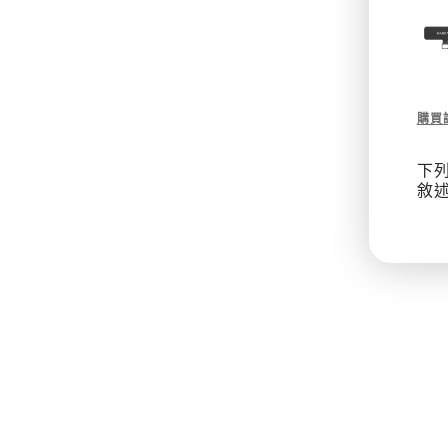
Des
購買
of
9
下
mm
敘
皮
穿
鏈
金
屬
手
繩
/
掛
繩
片
組