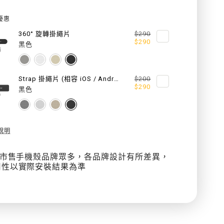
BEADED
BEADED
優惠
WRIST
WRIST
360° 旋轉掛繩片
$290
$290
黑色
STRAP
STRAP
串
串
Strap 掛繩片 (相容 iOS / Android 手機殼)
$200
飾
飾
$290
黑色
手
手
腕
腕
cription
說明
掛
掛
ded
 因市售手機殼品牌眾多，各品牌設計有所差異，
繩
繩
st
用性以實際安裝結果為準
ap
/
/
掛
掛
繩
繩