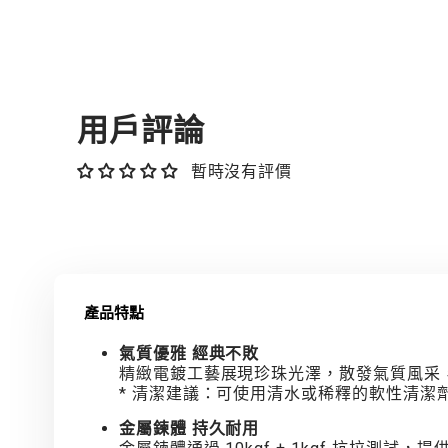
用戶評論
暫時沒有評價
產品特點
氣質優雅 經典不敗
精緻電鍍工藝展現珍珠光澤，散發氣質風采
* 清潔建議：可使用清水或稀釋的軟性清潔
金屬鍊體 持久耐用
金屬鍊體通過 10kgf ± 1kgf 抗拉測試