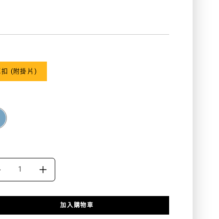
products.product.price.regular_price
色
扣 (附掛片)
DECREASE
INCREASE
QUANTITY
QUANTITY
加入購物車
FOR
FOR