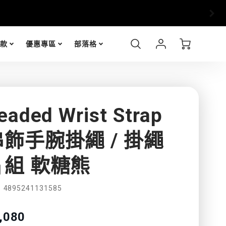
滿$799 即享「超商取貨」免運優惠
有$200元折扣福利
Account
Cart
包款
優惠專區
部落格
Login
eaded Wrist Strap
串飾手腕掛繩 / 掛繩
片組 軟糖熊
功
4895241131585
能
nslation
,080
sing:
特