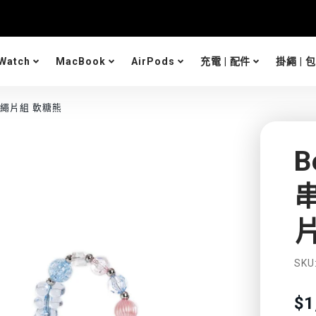
➤全站消費
加入會員享
 Watch
MacBook
AirPods
充電 | 配件
掛繩 | 
/ 掛繩片組 軟糖熊
B
SKU
Tra
$1
mis