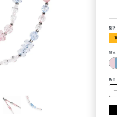
zh-
TW.
型號
單
顏色
數量