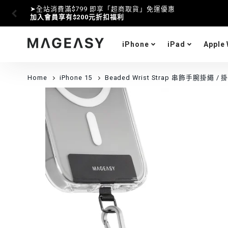
iPhone
iPad
Apple
MAGEASY
Home
iPhone 15
Beaded Wrist Strap 串飾手腕掛繩 