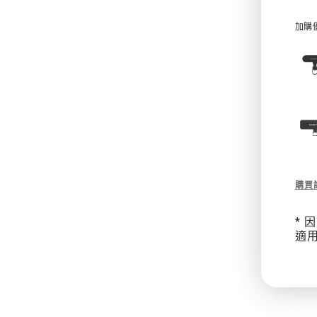
加購
Des
購買
of
Bea
*
Wri
適
Str
串
飾
手
腕
掛
繩