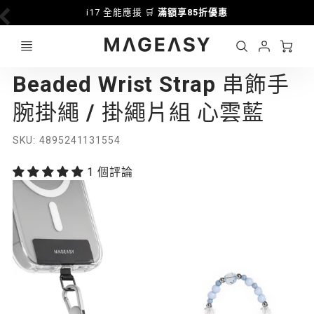
應援 🛒
滿額享85折優惠
➤全站消費滿$799
加入會員享有
Ca
Account
MAGEASY
Beaded Wrist Strap 串飾手
Login
腕掛繩 / 掛繩片組 心雲藍
SKU
4895241131554
1 個評論