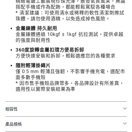
精緻電鍍工藝展現珍珠光澤，散發氣質風采，無論
搭配手機或作為配飾，都能輕鬆駕馭各種場合
* 清潔建議：可使用清水或稀釋的軟性清潔劑擦拭
珠體，請勿使用酒精，以免造成掉色風險。
金屬鍊體 持久耐用
金屬鍊體通過 10kgf ± 1kgf 抗拉測試，提供卓越
的強度與耐用性
360度旋轉金屬扣環方便易拆卸
方便快速安裝和拆卸，輕鬆適應您的各種需求
隨附輕薄掛繩片
僅 0.5 mm 輕薄且強韌，不影響手機充電，適配市
面多數手機殼
* 因市售手機殼品牌眾多，各品牌設計有所差異，
適用性以實際安裝結果為準
相容性
產品規格