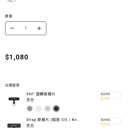
數量
DECREASE
INCREASE
QUANTITY
QUANTITY
FOR
FOR
Translation
$1,080
missing:
BEADED
BEADED
zh-
WRIST
WRIST
TW.products.product.price.regular_price
STRAP
STRAP
加購優惠
串
串
360° 旋轉掛繩片
$290
$290
黑色
飾
飾
手
手
Strap 掛繩片 (相容 iOS / Android 手機殼)
$200