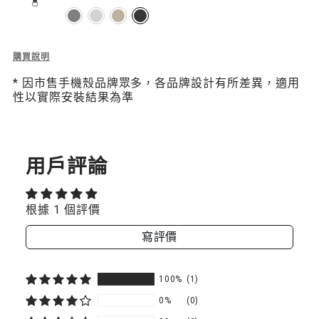
$200
腕
腕
黑色
掛
掛
繩
繩
Description
購買說明
of
/
/
* 因市售手機殼品牌眾多，各品牌設計有所差異，適用
Beaded
性以實際安裝結果為準
掛
掛
Wrist
Strap
繩
繩
串
飾
片
片
手
用戶評論
腕
組
組
掛
繩
心
心
根據 1 個評價
/
掛
雲
雲
寫評價
繩
片
藍
藍
組
100%
(1)
心
雲
0%
(0)