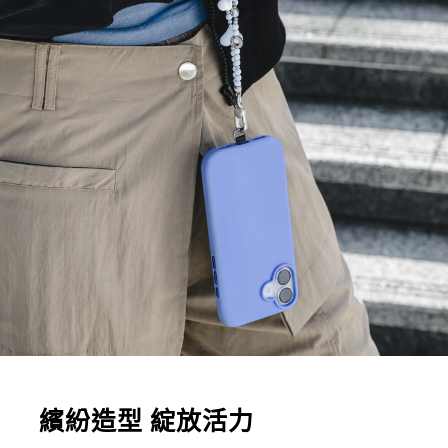
繽紛造型 綻放活力