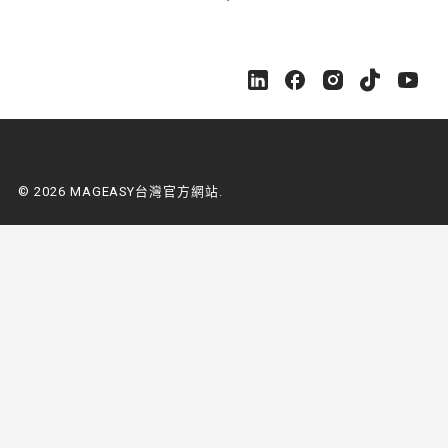
地址，非實體店面，不對外開放)
M
M
M
M
M
A
A
A
A
A
G
G
G
G
G
E
E
E
E
E
A
A
A
A
A
S
S
S
S
S
© 2026 MAGEASY台灣官方網站.
Y
Y
Y
Y
Y
台
台
台
台
台
灣
灣
灣
灣
灣
官
官
官
官
官
方
方
方
方
方
網
網
網
網
網
站
站
站
站
站
o
o
o
o
o
n
n
n
n
n
L
F
I
Y
Y
i
a
n
o
o
n
c
s
u
u
k
e
t
t
t