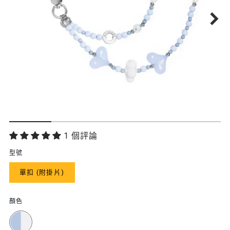
功
1 個評論
能
型號
特
單扣 (附掛片)
色
顏色