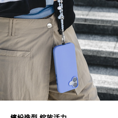
繽紛造型 綻放活力