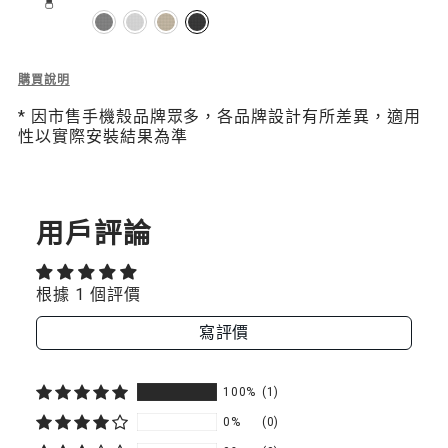
腕
腕
掛
掛
繩
繩
Description
購買說明
of
/
/
* 因市售手機殼品牌眾多，各品牌設計有所差異，適用
Beaded
性以實際安裝結果為準
掛
掛
Wrist
Strap
繩
繩
串
飾
片
片
手
用戶評論
腕
組
組
掛
繩
黑
黑
根據 1 個評價
/
掛
瑪
瑪
寫評價
繩
片
瑙
瑙
組
100%
(1)
黑
瑪
0%
(0)
瑙