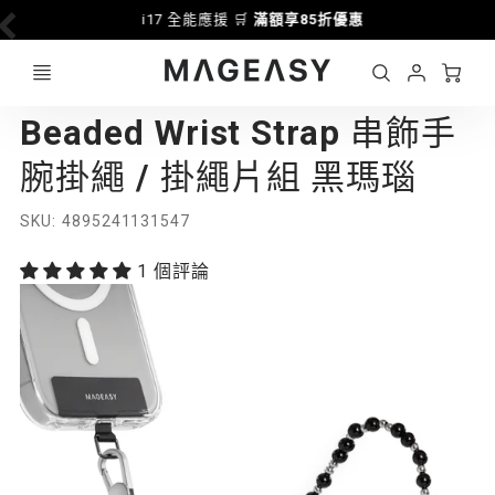
i17 全能應援 🛒
滿額享85折優惠
Ca
Account
MAGEASY
Beaded Wrist Strap 串飾手
Login
腕掛繩 / 掛繩片組 黑瑪瑙
SKU
4895241131547
1 個評論