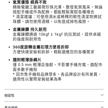
氣質優雅 經典不敗
精緻電鍍工藝展現珍珠光澤，散發氣質風采，無論
搭配手機或作為配飾，都能輕鬆駕馭各種場合
* 清潔建議：可使用清水或稀釋的軟性清潔劑擦拭
珠體，請勿使用酒精，以免造成掉色風險。
金屬鍊體 持久耐用
金屬鍊體通過 10kgf ± 1kgf 抗拉測試，提供卓越
的強度與耐用性
360度旋轉金屬扣環方便易拆卸
方便快速安裝和拆卸，輕鬆適應您的各種需求
隨附輕薄掛繩片
僅 0.5 mm 輕薄且強韌，不影響手機充電，適配市
面多數手機殼
* 因市售手機殼品牌眾多，各品牌設計有所差異，
適用性以實際安裝結果為準
相容性
產品規格