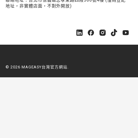
地址，非實體店面，不對外開放)
M
M
M
M
M
A
A
A
A
A
G
G
G
G
G
E
E
E
E
E
A
A
A
A
A
S
S
S
S
S
© 2026 MAGEASY台灣官方網站.
Y
Y
Y
Y
Y
台
台
台
台
台
灣
灣
灣
灣
灣
官
官
官
官
官
方
方
方
方
方
網
網
網
網
網
站
站
站
站
站
o
o
o
o
o
n
n
n
n
n
L
F
I
Y
Y
i
a
n
o
o
n
c
s
u
u