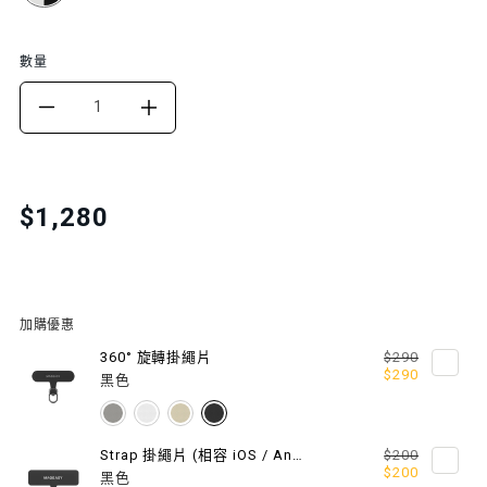
數量
DECREASE
INCREASE
QUANTITY
QUANTITY
FOR
FOR
Translation
$1,280
missing:
BEADED
BEADED
zh-
WRIST
WRIST
TW.products.product.price.regular_price
STRAP
STRAP
加購優惠
串
串
360° 旋轉掛繩片
$290
$290
黑色
飾
飾
手
手
Strap 掛繩片 (相容 iOS / Android 手機殼)
$200
$200
黑色