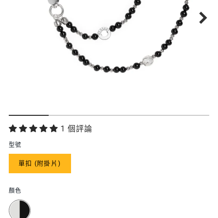
功
1 個評論
能
型號
特
單扣 (附掛片)
色
顏色