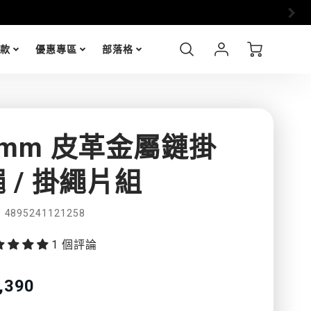
i17 全
Account
Cart
包款
優惠專區
部落格
Login
9mm 皮革金屬鏈掛
 / 掛繩片組
功
4895241121258
能
1 個評論
特
nslation
,390
sing:
色