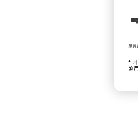
Des
購買
of
9m
*
皮
適
革
金
屬
鏈
掛
繩
/
掛
繩
片
組