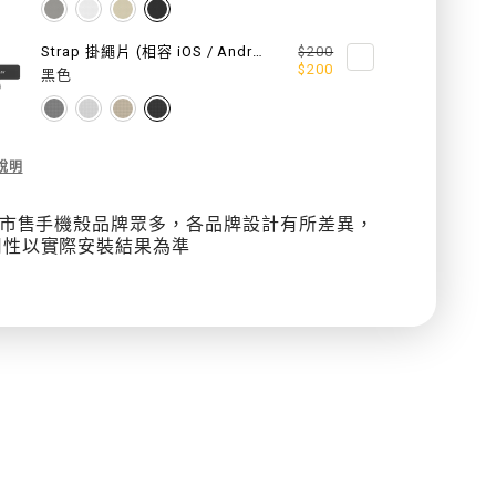
金
金
Strap 掛繩片 (相容 iOS / Android 手機殼)
$200
屬
屬
$200
黑色
鏈
鏈
掛
掛
cription
說明
繩
繩
m
 因市售手機殼品牌眾多，各品牌設計有所差異，
/
/
用性以實際安裝結果為準
掛
掛
繩
繩
片
片
組
組