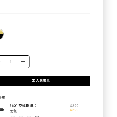
products.product.price.regular_price
DECREASE
INCREASE
QUANTITY
QUANTITY
加入購物車
FOR
FOR
9MM
9MM
優惠
皮
皮
360° 旋轉掛繩片
$290
$290
黑色
革
革