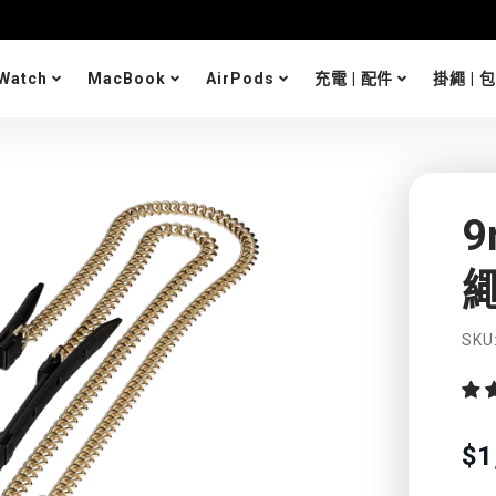
 Watch
MacBook
AirPods
充電 | 配件
掛繩 | 
繩
SKU
Tra
$1
mis