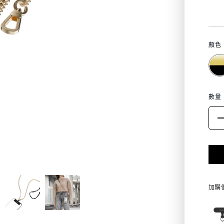
zh-
TW.
顏色
數量
加購