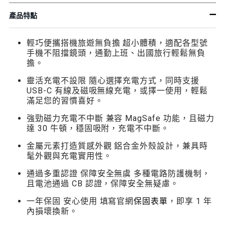
產品特點
輕巧便攜搭機旅遊無負擔 超小體積，適配各型號
手機不阻擋鏡頭，通勤上班、出國旅行輕鬆無負
擔。
靈活充電不設限 隨心選擇充電方式，同時支援
USB-C 有線及磁吸無線充電，或擇一使用，輕鬆
滿足您的習慣喜好。
強勁磁力充電不中斷 兼容 MagSafe 功能，且磁力
達 30 牛頓，穩固吸附，充電不中斷。
金屬元素打造質感外觀 鋁合金外殼設計，兼具時
髦外觀與充電實用性。
通過多重認證 保障安全無虞 多種電路防護機制，
且電池通過 CB 認證，保障安全無疑慮。
一年保固 安心使用 填寫官網
保固表單
，即享 1 年
內損壞換新。