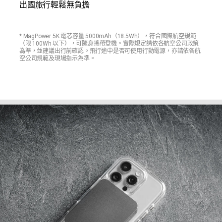
出國旅行輕鬆無負擔
* MagPower 5K 電芯容量 5000mAh（18.5Wh），符合國際航空規範
（限 100Wh 以下），可隨身攜帶登機。實際規定請依各航空公司政策
為準，並建議出行前確認。飛行途中是否可使用行動電源，亦請依各航
空公司規範及現場指示為準。