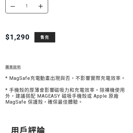
DECREASE
INCREASE
QUANTITY
QUANTITY
FOR
FOR
Translation
$1,290
售完
missing:
MAGPOWER
MAGPOWER
zh-
迷
迷
TW.products.product.price.regular_price
你
你
Description
購買說明
of
無
無
* MagSafe充電動畫出現與否，不影響實際充電效率。
MagPower
迷
線
線
* 手機殼的厚薄會影響磁吸力和充電效率。除裸機使用
你
外，建議搭配 MAGEASY 磁吸手機殼或 Apple 原廠
磁
磁
無
MagSafe 保護殼，確保最佳體驗。
線
吸
吸
磁
吸
行
行
行
動
用戶評論
動
動