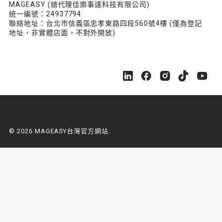
MAGEASY (總代理佳樂事達科技有限公司)
統一編號：24937794
聯絡地址：台北市信義區忠孝東路四段560號4樓 (僅為登記
地址，非實體店面，不對外開放)
M
M
M
M
M
A
A
A
A
A
G
G
G
G
G
E
E
E
E
E
A
A
A
A
A
S
S
S
S
S
© 2026 MAGEASY台灣官方網站.
Y
Y
Y
Y
Y
台
台
台
台
台
灣
灣
灣
灣
灣
官
官
官
官
官
方
方
方
方
方
網
網
網
網
網
站
站
站
站
站
o
o
o
o
o
n
n
n
n
n
L
F
I
Y
Y