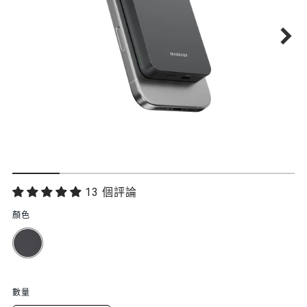
功
13 個評論
能
顏色
特
色
數量