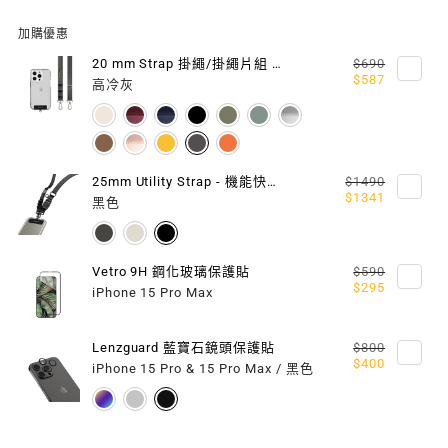
頂
頂
加購優惠
級
級
20 mm Strap 掛繩/掛繩片組 (相容 iOS / Android 手機殼)
$690
$587
高冷灰
超
超
軍
軍
規
規
25mm Utility Strap - 機能快扣掛繩 / 掛繩片組
$1490
$1341
黑色
防
防
摔
摔
Vetro 9H 鋼化玻璃保護貼
$590
掛
掛
$295
iPhone 15 Pro Max
繩
繩
Lenzguard 藍寶石鏡頭保護貼
$800
手
手
$400
iPhone 15 Pro & 15 Pro Max / 黑色
機
機
殼
殼