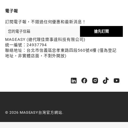
電子報
訂閱電子報，不錯過任何優惠和最新消息！
搶先訂閱
MAGEASY (總代理佳樂事達科技有限公司)
統一編號：24937794
聯絡地址：台北市信義區忠孝東路四段560號4樓 (僅為登記
地址，非實體店面，不對外開放)
M
M
M
M
M
A
A
A
A
A
G
G
G
G
G
E
E
E
E
E
A
A
A
A
A
S
S
S
S
S
© 2026 MAGEASY台灣官方網站.
Y
Y
Y
Y
Y
台
台
台
台
台
灣
灣
灣
灣
灣