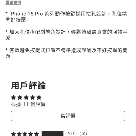
Description
購買說明
（M
（M
of
* iPhone 15 Pro 系列動作按鍵採用挖孔設計，孔位精
Odyssey
系
系
準好按壓
Strap
頂
列
列
* 加大孔位搭配斜導角設計，輕鬆體驗最真實的回饋手
級
感
超
支
支
軍
* 有效避免按鍵式位置不精準造成誤觸及不好按壓的問
規
援
援
題
防
MAGSAFE）
MAGSAFE）
摔
掛
繩
手
用戶評論
機
殼
（M
根據 11 個評價
系
列
寫評價
支
援
MagSafe）
91%
(10)