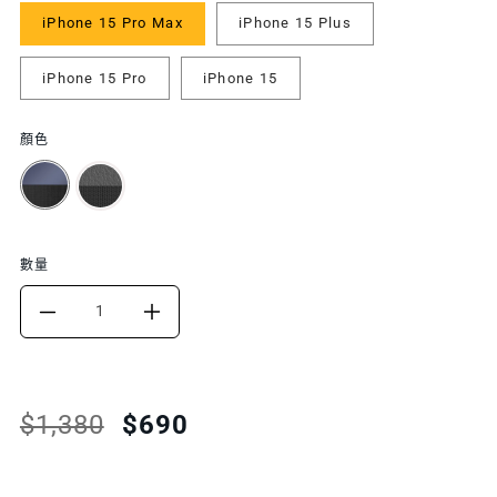
iPhone 15 Pro Max
iPhone 15 Plus
iPhone 15 Pro
iPhone 15
顏色
數量
DECREASE
INCREASE
QUANTITY
QUANTITY
FOR
FOR
Translation
Translation
$1,380
$690
missing:
missing:
ODYSSEY
ODYSSEY
zh-
zh-
STRAP
STRAP
TW.products.product.price.regular_price
TW.products.product.price.sale_price