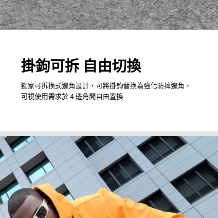
掛鉤可拆 自由切換
獨家可拆換式邊角設計，可將掛鉤替換為強化防摔邊角，
可視使用需求於 4 邊角間自由置換