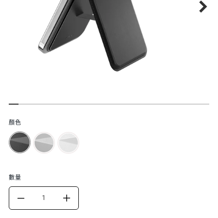
功
顏色
能
特
色
數量
DECREASE
INCREASE