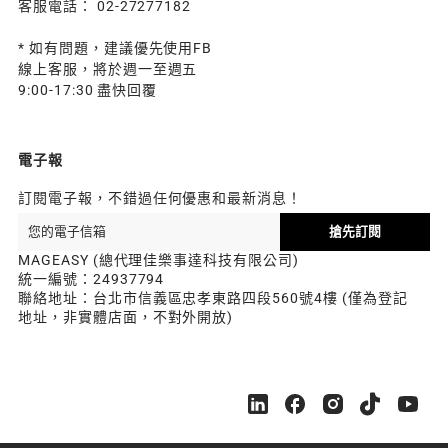
客服電話： 02-27277182
* 如有問題，建議優先使用FB
線上客服，將於週一至週五
9:00-17:30 盡快回覆
電子報
訂閱電子報，不錯過任何優惠和最新消息！
搶先訂閱
MAGEASY (總代理佳樂事達科技有限公司)
統一編號：24937794
聯絡地址：台北市信義區忠孝東路四段560號4樓 (僅為登記
地址，非實體店面，不對外開放)
M
M
M
M
M
A
A
A
A
A