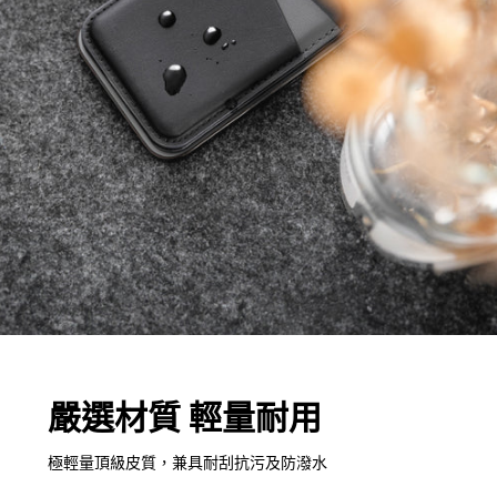
嚴選材質 輕量耐用
極輕量頂級皮質，兼具耐刮抗污及防潑水