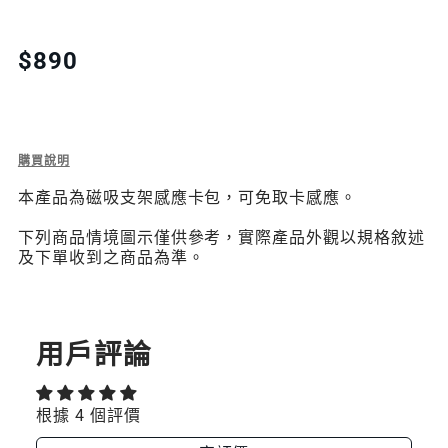
QUANTITY
QUANTITY
FOR
FOR
Translation
$890
missing:
SNAP
SNAP
zh-
STAND
STAND
TW.products.product.price.regular_price
WALLET
WALLET
Description
購買說明
of
磁
磁
本產品為磁吸支架感應卡包，可免取卡感應。
Snap
Stand
吸
吸
下列商品情境圖示僅供參考，實際產品外觀以規格敘述
Wallet
及下單收到之商品為準。
磁
支
支
吸
架
架
支
架
感
感
感
用戶評論
應
應
應
卡
包
卡
卡
根據 4 個評價