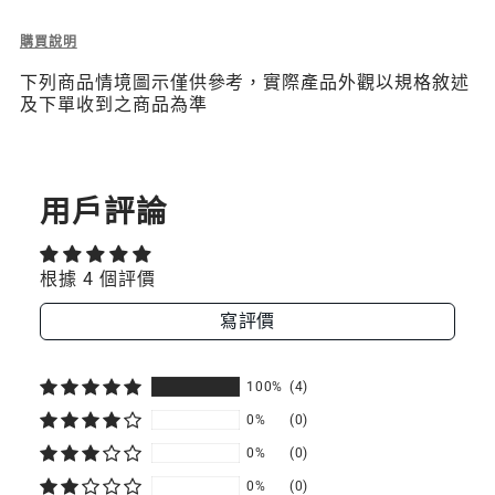
Description
購買說明
of
下列商品情境圖示僅供參考，實際產品外觀以規格敘述
Vetro
及下單收到之商品為準
9H
鋼
化
玻
璃
用戶評論
保
護
貼
根據 4 個評價
寫評價
100%
(4)
0%
(0)
0%
(0)
0%
(0)