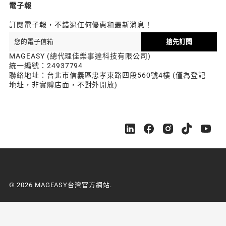
電子報
訂閱電子報，不錯過任何優惠和最新消息！
搶先訂閱
MAGEASY (總代理佳樂事達科技有限公司)
統一編號：24937794
聯絡地址：台北市信義區忠孝東路四段560號4樓 (僅為登記
地址，非實體店面，不對外開放)
M
M
M
M
M
A
A
A
A
A
G
G
G
G
G
E
E
E
E
E
A
A
A
A
A
S
S
S
S
S
© 2026 MAGEASY台灣官方網站.
Y
Y
Y
Y
Y
台
台
台
台
台
灣
灣
灣
灣
灣
官
官
官
官
官