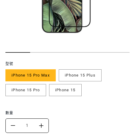
功
型號
能
iPhone 15 Pro Max
iPhone 15 Plus
特
iPhone 15 Pro
iPhone 15
色
數量
DECREASE
INCREASE