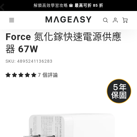
解鎖高效學習攻略 🏫
最高可折 85 折
Ca
Account
MAGEASY
Force 氮化鎵快速電源供應
Login
器 67W
SKU
4895241136283
7 個評論