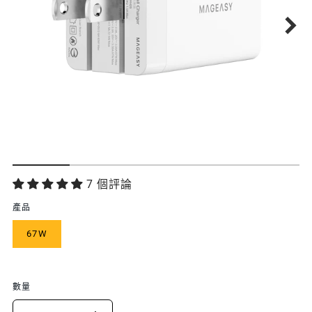
功
7 個評論
能
產品
特
67W
色
數量