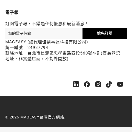
電子報
訂閱電子報，不錯過任何優惠和最新消息！
搶先訂閱
MAGEASY (總代理佳樂事達科技有限公司)
統一編號：24937794
聯絡地址：台北市信義區忠孝東路四段560號4樓 (僅為登記
地址，非實體店面，不對外開放)
M
M
M
M
M
A
A
A
A
A
G
G
G
G
G
E
E
E
E
E
A
A
A
A
A
S
S
S
S
S
© 2026 MAGEASY台灣官方網站.
Y
Y
Y
Y
Y
台
台
台
台
台
灣
灣
灣
灣
灣