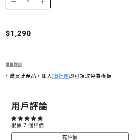
DECREASE
INCREASE
QUANTITY
QUANTITY
FOR
FOR
Translation
$1,290
missing:
FORCE
FORCE
zh-
氮
氮
TW.products.product.price.regular_price
化
化
Description
購買說明
of
鎵
鎵
*
購買此產品，加入
FB社團
即可領取免費模板
Force
氮
快
快
化
鎵
速
速
快
用戶評論
電
電
速
電
源
源
源
根據 7 個評價
供
供
供
應
寫評價