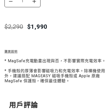
DECREASE
INCREASE
QUANTITY
QUANTITY
FOR
FOR
Translation
Translation
$2,290
$1,990
missing:
missing:
MAGPOWER
MAGPOWER
zh-
zh-
QI2
QI2
TW.products.product.price.regular_price
TW.products.product.price.sale_price
支
支
Description
購買說明
of
架
架
* MagSafe充電動畫出現與否，不影響實際充電效率。
MagPower
Qi2
款
款
* 手機殼的厚薄會影響磁吸力和充電效率。除裸機使用
支
外，建議搭配 MAGEASY 磁吸手機殼或 Apple 原廠
架
磁
磁
MagSafe 保護殼，確保最佳體驗。
款
吸
吸
磁
吸
行
行
行
動
用戶評論
動
動
電