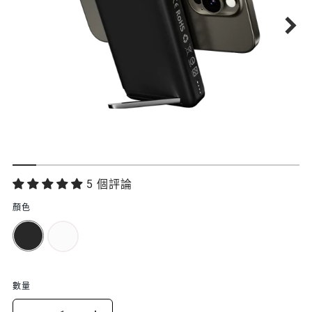
功
5 個評論
能
顏色
特
色
數量