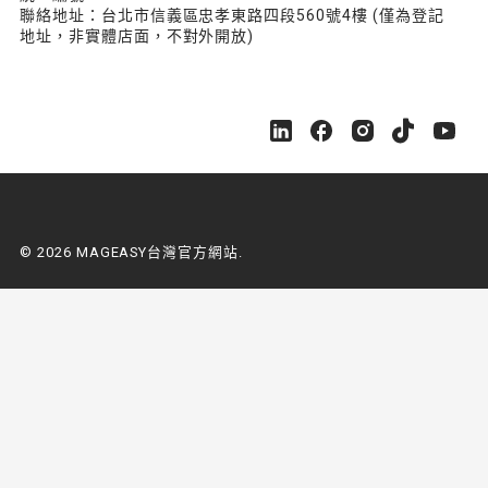
聯絡地址：台北市信義區忠孝東路四段560號4樓 (僅為登記
地址，非實體店面，不對外開放)
M
M
M
M
M
A
A
A
A
A
G
G
G
G
G
E
E
E
E
E
A
A
A
A
A
S
S
S
S
S
© 2026 MAGEASY台灣官方網站.
Y
Y
Y
Y
Y
台
台
台
台
台
灣
灣
灣
灣
灣
官
官
官
官
官
方
方
方
方
方
網
網
網
網
網
站
站
站
站
站
o
o
o
o
o
n
n
n
n
n
L
F
I
Y
Y
i
a
n
o
o