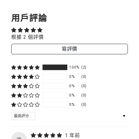
市
漫
遊
用戶評論
超
軍
規
根據 2 個評價
防
摔
寫評價
掛
繩
手
100%
(2)
機
殼
0%
(0)
（支
0%
(0)
援
MagSafe）
0%
(0)
0%
(0)
SORT BY
1 年前