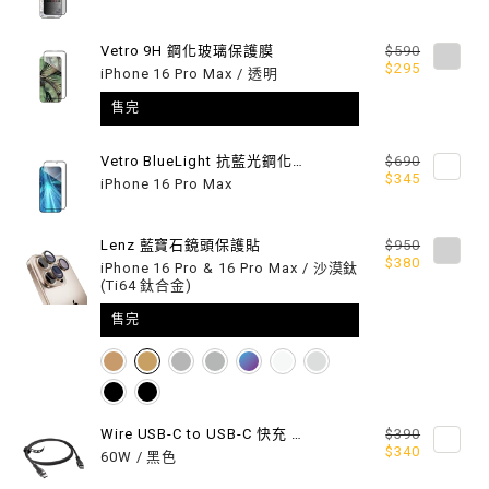
漫
漫
遊
遊
Vetro 9H 鋼化玻璃保護膜
$590
$295
iPhone 16 Pro Max / 透明
超
超
售完
軍
軍
Vetro BlueLight 抗藍光鋼化玻璃保護膜
$690
規
規
$345
iPhone 16 Pro Max
防
防
Lenz 藍寶石鏡頭保護貼
$950
摔
摔
$380
iPhone 16 Pro & 16 Pro Max / 沙漠鈦
(Ti64 鈦合金)
掛
掛
售完
繩
繩
手
手
機
機
Wire USB-C to USB-C 快充 / 傳輸編織線
$390
殼
殼
$340
60W / 黑色