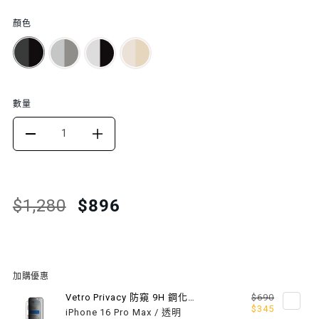
顏色
數量
DECREASE
INCREASE
QUANTITY
QUANTITY
FOR
FOR
Translation
Translation
$1,280
$896
missing:
missing:
ROAM
ROAM
zh-
zh-
M
M
TW.products.product.price.regular_price
TW.products.product.price.sale_price
城
城
加購優惠
市
市
Vetro Privacy 防窺 9H 鋼化玻璃保護膜
$690
$345
iPhone 16 Pro Max / 透明