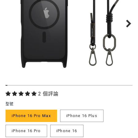
功
2 個評論
能
型號
特
iPhone 16 Pro Max
iPhone 16 Plus
色
iPhone 16 Pro
iPhone 16