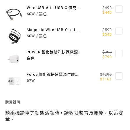
（支
（支
Wire USB-A to USB-C 快充 / 傳輸編織線
$490
援
援
$440
60W / 黑色
MAGSAFE）
MAGSAFE）
Magnetic Wire USB-C to USB-C 磁吸快充 / 傳輸編織線（240W/60W）
$590
$540
60W / 黑色
POWER 氮化鎵雙孔快速電源供應器 45W
$990
$790
白色
Force 氮化鎵快速電源供應器 67W
$1290
$1161
67W
Description
購買說明
of
騎乘機踏車等動態活動時，請收妥裝置及掛繩，以策安
Roam
全。
M
城