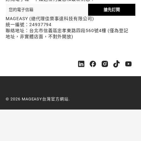
搶先訂閱
MAGEASY (總代理佳樂事達科技有限公司)
統一編號：24937794
聯絡地址：台北市信義區忠孝東路四段560號4樓 (僅為登記
地址，非實體店面，不對外開放)
M
M
M
M
M
A
A
A
A
A
G
G
G
G
G
E
E
E
E
E
A
A
A
A
A
S
S
S
S
S
© 2026 MAGEASY台灣官方網站.
Y
Y
Y
Y
Y
台
台
台
台
台
灣
灣
灣
灣
灣
官
官
官
官
官
方
方
方
方
方
網
網
網
網
網
站
站
站
站
站