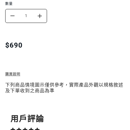
數量
DECREASE
INCREASE
QUANTITY
QUANTITY
FOR
FOR
Translation
$690
missing:
VETRO
VETRO
zh-
BLUELIGHT
BLUELIGHT
TW.products.product.price.regular_price
抗
抗
Description
購買說明
of
藍
藍
下列商品情境圖示僅供參考，實際產品外觀以規格敘述
Vetro
及下單收到之商品為準
BlueLight
光
光
抗
藍
鋼
鋼
光
化
化
鋼
用戶評論
化
玻
玻
玻