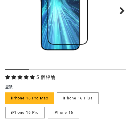
功
5 個評論
能
型號
特
iPhone 16 Pro Max
iPhone 16 Plus
色
iPhone 16 Pro
iPhone 16