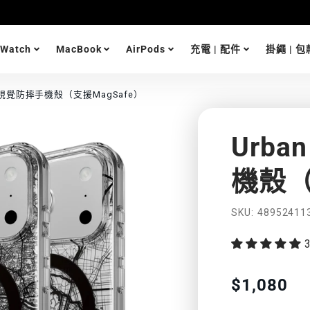
 Watch
MacBook
AirPods
充電 | 配件
掛繩 | 包
3D 視覺防摔手機殼（支援MagSafe）
Urba
機殼（
功
SKU
48952411
能
特
Translation
$1,080
missing:
色