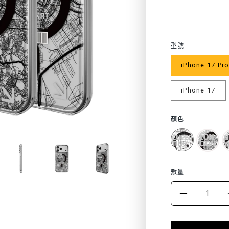
zh-
TW.products.
型號
iPhone 17 Pr
iPhone 17
顏色
數量
DECRE
QUANT