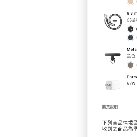
援
MAGS
沉穩
Met
黑色
For
67W
Description
購買說明
of
Urban
下列商品情境
M
收到之商品為
3D