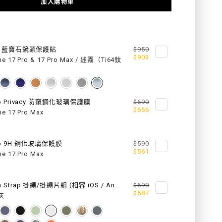
加入購物車
FOR
N
URBAN
M
nz 藍寶石鏡頭保護貼
$950
$903
ne 17 Pro & 17 Pro Max / 迷霧（Ti64鈦
3D
）
視
覺
ro Privacy 防窺鋼化玻璃保護膜
$690
$656
ne 17 Pro Max
防
摔
ro 9H 鋼化玻璃保護膜
$590
$561
手
ne 17 Pro Max
機
6 mm Strap 掛繩/掛繩片組 (相容 iOS / Android 手機殼)
$690
殼
$587
灰
（支