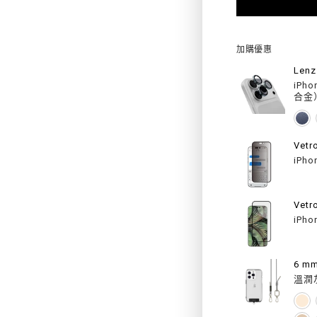
FOR
URBA
加購優惠
M
Le
iPho
3D
合金
視
覺
Vet
iPho
防
摔
Vet
手
iPho
機
殼
溫潤
（支