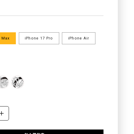
product.price.regular_price
o Max
iPhone 17 Pro
iPhone Air
ASE
INCREASE
ITY
QUANTITY