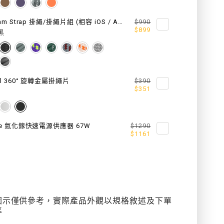
援
8.3 mm Strap 掛繩/掛繩片組 (相容 iOS / Android 手機殼)
$990
AFE）
MAGSAFE）
$899
黑
al 360° 旋轉金屬掛繩片
$390
$351
ce 氮化鎵快速電源供應器 67W
$1290
$1161
圖示僅供參考，實際產品外觀以規格敘述及下單
準