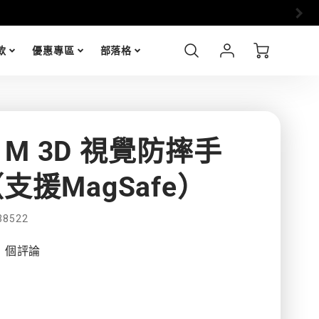
➤
加
Account
Cart
款
優惠專區
部落格
Login
n M 3D 視覺防摔手
支援MagSafe）
38522
3 個評論