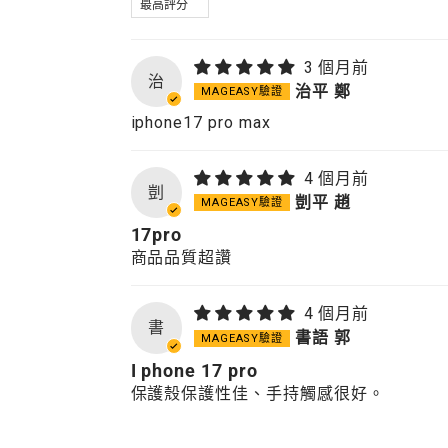
3 個月前
治
治平 鄭
iphone17 pro max
4 個月前
剴
剴平 趙
17pro
商品品質超讚
4 個月前
書
書語 郭
I phone 17 pro
保護殼保護性佳、手持觸感很好。