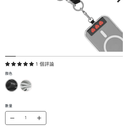
功
1 個評論
能
顏色
特
色
數量
DECREASE
INCREASE