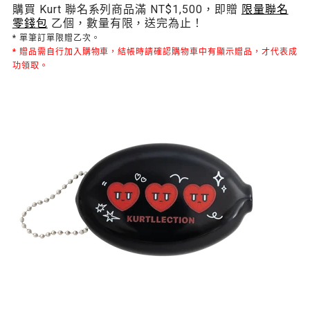
購買 Kurt 聯名系列商品滿 NT$1,500，即贈
限量聯名
Kurt
零錢包
乙個，數量有限，送完為止！
愛
* 單筆訂單限贈乙次。
掛
* 贈品需自行加入購物車，結帳時請確認購物車中有顯示贈品，才代表成
繩
功領取。