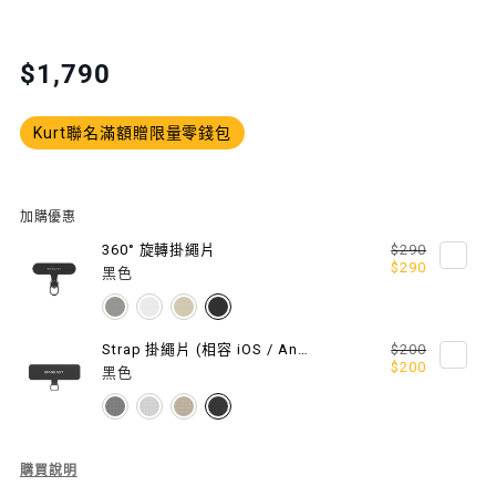
QUANTITY
QUANTITY
FOR
FOR
Translation
$1,790
missing:
KURT
KURT
zh-
Kurt聯名滿額贈限量零錢包
愛
愛
TW.products.product.price.regular_price
掛
掛
繩
繩
加購優惠
360° 旋轉掛繩片
$290
$290
黑色
Strap 掛繩片 (相容 iOS / Android 手機殼)
$200
$200
黑色
Description
購買說明
of