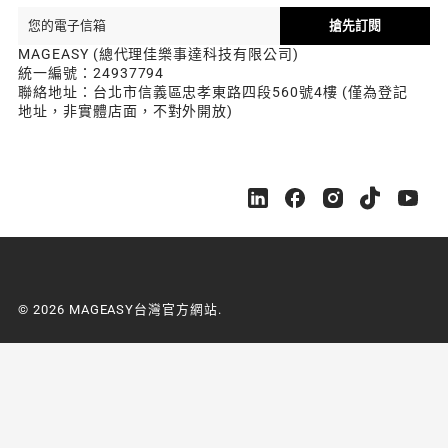
搶先訂閱
MAGEASY (總代理佳樂事達科技有限公司)
統一編號：24937794
聯絡地址：台北市信義區忠孝東路四段560號4樓 (僅為登記
地址，非實體店面，不對外開放)
M
M
M
M
M
A
A
A
A
A
G
G
G
G
G
E
E
E
E
E
A
A
A
A
A
S
S
S
S
S
© 2026 MAGEASY台灣官方網站.
Y
Y
Y
Y
Y
台
台
台
台
台
灣
灣
灣
灣
灣
官
官
官
官
官
方
方
方
方
方
網
網
網
網
網
站
站
站
站
站