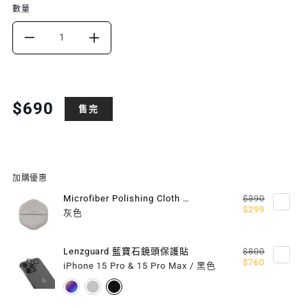
數量
DECREASE
INCREASE
QUANTITY
QUANTITY
FOR
FOR
Translation
$690
售完
missing:
VETRO
VETRO
zh-
BLUELIGHT
BLUELIGHT
TW.products.product.price.regular_price
抗
抗
加購優惠
藍
藍
Microfiber Polishing Cloth 超細纖維擦拭布
$390
$299
灰色
光
光
鋼
鋼
Lenzguard 藍寶石鏡頭保護貼
$800
$760
iPhone 15 Pro & 15 Pro Max / 黑色
化
化
玻
玻