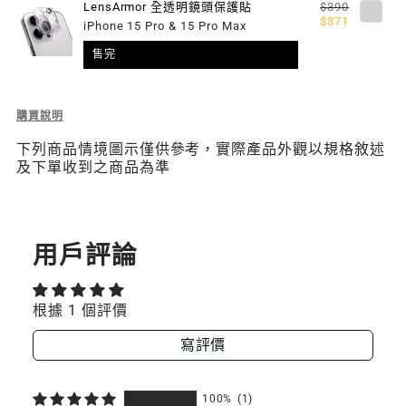
LensArmor 全透明鏡頭保護貼
$390
璃
璃
$371
iPhone 15 Pro & 15 Pro Max
保
保
售完
護
護
Description
購買說明
貼
貼
of
下列商品情境圖示僅供參考，實際產品外觀以規格敘述
Vetro
及下單收到之商品為準
Bluelight
抗
藍
光
鋼
用戶評論
化
玻
璃
根據 1 個評價
保
護
寫評價
貼
100%
(1)