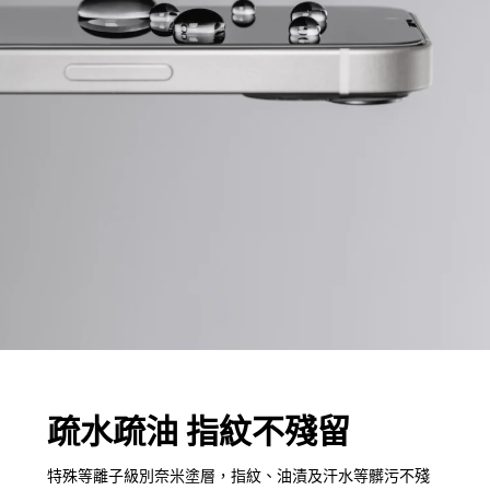
疏水疏油 指紋不殘留
特殊等離子級別奈米塗層，指紋、油漬及汗水等髒污不殘