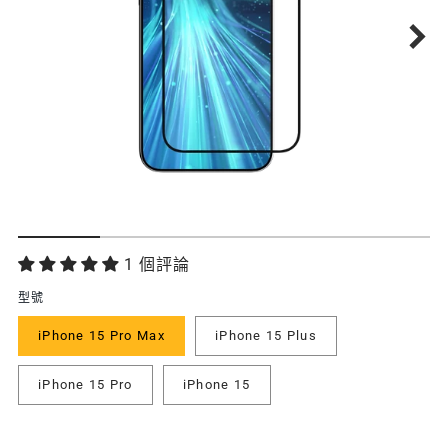
功
1 個評論
能
型號
特
iPhone 15 Pro Max
iPhone 15 Plus
色
iPhone 15 Pro
iPhone 15