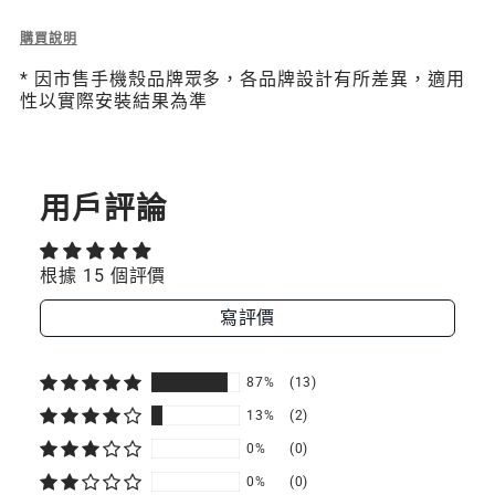
組
組
Description
購買說明
of
(相
(相
* 因市售手機殼品牌眾多，各品牌設計有所差異，適用
6
性以實際安裝結果為準
容
容
mm
Strap
IOS
IOS
掛
繩/
/
/
掛
用戶評論
繩
ANDROID
ANDROID
片
組
手
手
根據 15 個評價
(相
容
機
機
寫評價
iOS
/
殼)
殼)
Android
87%
(13)
手
機
13%
(2)
殼)
0%
(0)
0%
(0)