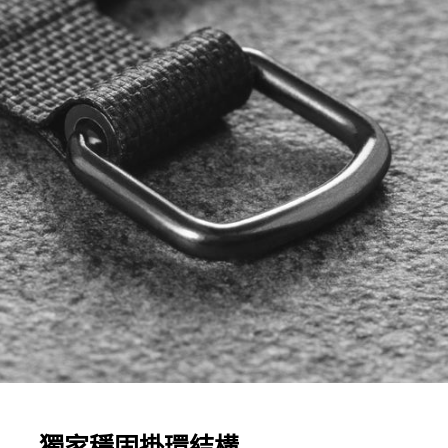
獨家穩固掛環結構