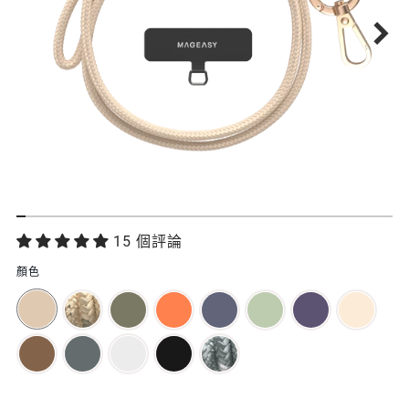
功
15 個評論
能
顏色
特
色