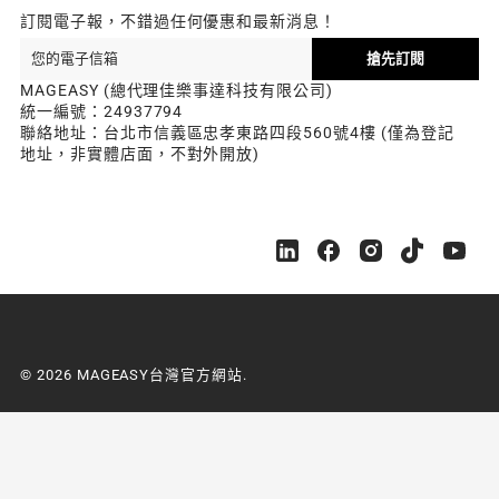
訂閱電子報，不錯過任何優惠和最新消息！
搶先訂閱
MAGEASY (總代理佳樂事達科技有限公司)
統一編號：24937794
聯絡地址：台北市信義區忠孝東路四段560號4樓 (僅為登記
地址，非實體店面，不對外開放)
M
M
M
M
M
A
A
A
A
A
G
G
G
G
G
E
E
E
E
E
A
A
A
A
A
S
S
S
S
S
© 2026 MAGEASY台灣官方網站.
Y
Y
Y
Y
Y
台
台
台
台
台
灣
灣
灣
灣
灣
官
官
官
官
官
方
方
方
方
方
網
網
網
網
網