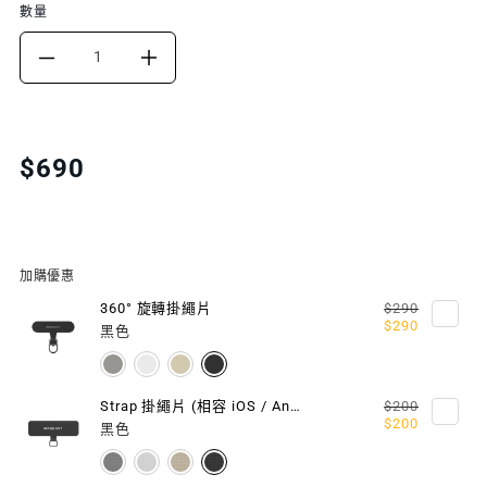
數量
DECREASE
INCREASE
QUANTITY
QUANTITY
FOR
FOR
Translation
$690
missing:
6
6
zh-
MM
MM
TW.products.product.price.regular_price
STRAP
STRAP
加購優惠
掛
掛
360° 旋轉掛繩片
$290
$290
黑色
繩/
繩/
掛
掛
Strap 掛繩片 (相容 iOS / Android 手機殼)
$200
$200
繩
繩
黑色
片
片