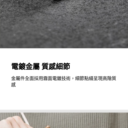
電鍍金屬 質感細節
金屬件全面採用霧面電鍍技術，細節點綴呈現高階質
感