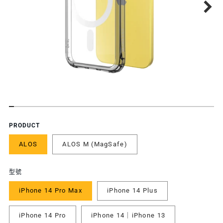
功
PRODUCT
能
ALOS
ALOS M (MagSafe)
特
色
型號
iPhone 14 Pro Max
iPhone 14 Plus
iPhone 14 Pro
iPhone 14｜iPhone 13