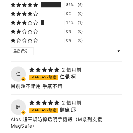
列
86%
(6)
支
援
0%
(0)
MagSafe）
14%
(1)
0%
(0)
0%
(0)
SORT BY
2 個月前
仁
仁覺 柯
目前還不錯用 手感不錯
2 個月前
健
健忠 邱
Alos 超軍規防摔透明手機殼（M系列支援
MagSafe）