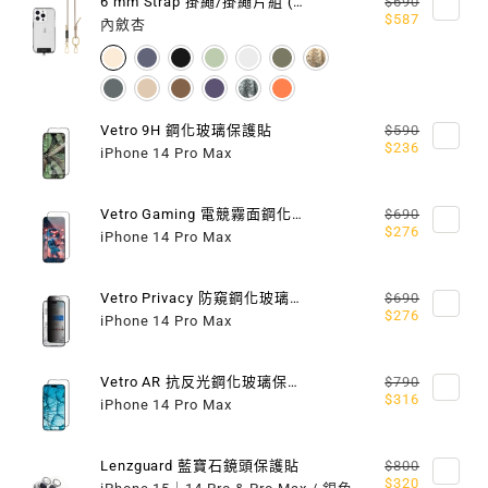
透
透
6 mm Strap 掛繩/掛繩片組 (相容 iOS / Android 手機殼)
$690
$587
內斂杏
明
明
手
手
機
機
Vetro 9H 鋼化玻璃保護貼
$590
$236
iPhone 14 Pro Max
殼
殼
（M
（M
Vetro Gaming 電競霧面鋼化玻璃保護貼
$690
$276
系
系
iPhone 14 Pro Max
列
列
Vetro Privacy 防窺鋼化玻璃保護貼
$690
$276
支
支
iPhone 14 Pro Max
援
援
Vetro AR 抗反光鋼化玻璃保護貼
$790
MAGSAFE）
MAGSAFE）
$316
iPhone 14 Pro Max
Lenzguard 藍寶石鏡頭保護貼
$800
$320