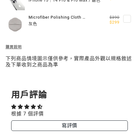
iPhone 15｜14 Pro & Pro Max / 銀色
Microfiber Polishing Cloth 超細纖維擦拭布
$390
$299
灰色
Description
購買說明
of
下列商品情境圖示僅供參考，實際產品外觀以規格敘述
Alos
及下單收到之商品為準
超
軍
規
防
摔
用戶評論
透
明
手
根據 7 個評價
機
殼
寫評價
（M
系