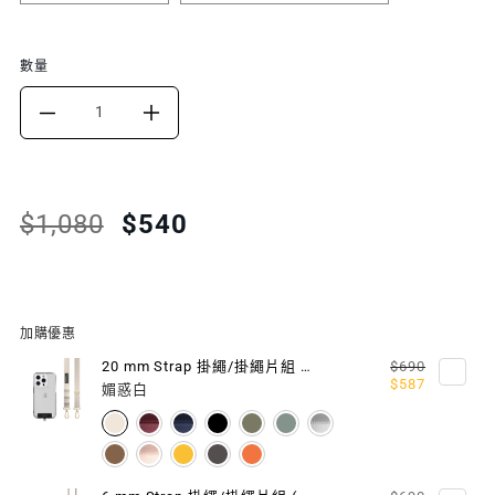
數量
DECREASE
INCREASE
QUANTITY
QUANTITY
FOR
FOR
Translation
Translation
$1,080
$540
missing:
missing:
ALOS
ALOS
zh-
zh-
超
超
TW.products.product.price.regular_price
TW.products.product.price.sale_price
軍
軍
加購優惠
規
規
20 mm Strap 掛繩/掛繩片組 (相容 iOS / Android 手機殼)
$690
$587
媚惑白
防
防
摔
摔