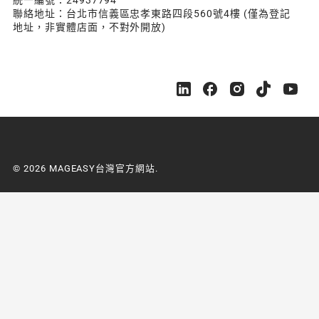
統一編號：24937794
聯絡地址：台北市信義區忠孝東路四段560號4樓 (僅為登記
地址，非實體店面，不對外開放)
M
M
M
M
M
A
A
A
A
A
G
G
G
G
G
E
E
E
E
E
A
A
A
A
A
S
S
S
S
S
© 2026 MAGEASY台灣官方網站.
Y
Y
Y
Y
Y
台
台
台
台
台
灣
灣
灣
灣
灣
官
官
官
官
官
方
方
方
方
方
網
網
網
網
網
站
站
站
站
站
o
o
o
o
o
n
n
n
n
n
L
F
I
Y
Y
i
a
n
o
o