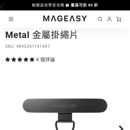
解鎖高效學習攻略 🏫
最高可折 85 折
Ca
Account
MAGEASY
Metal 金屬掛繩片
Login
SKU
4895241141447
4 個評論