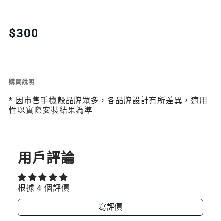
QUANTITY
QUANTITY
FOR
FOR
Translation
$300
missing:
METAL
METAL
zh-
金
金
TW.products.product.price.regular_price
屬
屬
Description
購買說明
of
掛
掛
* 因市售手機殼品牌眾多，各品牌設計有所差異，適用
Metal
性以實際安裝結果為準
金
繩
繩
屬
掛
片
片
繩
片
用戶評論
根據 4 個評價
寫評價