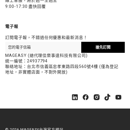
線上客服，將於週一至週五
9:00-17:30 盡快回覆
電子報
訂閱電子報，不錯過任何優惠和最新消息！
搶先訂閱
MAGEASY (總代理佳樂事達科技有限公司)
統一編號：24937794
聯絡地址：台北市信義區忠孝東路四段560號4樓 (僅為登記
地址，非實體店面，不對外開放)
M
M
M
M
M
A
A
A
A
A
G
G
G
G
G
E
E
E
E
E
A
A
A
A
A
S
S
S
S
S
© 2026 MAGEASY台灣官方網站.