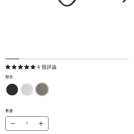
功
4 個評論
能
顏色
特
色
數量
DECREASE
INCREASE