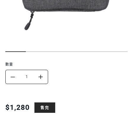
功
數量
能
DECREASE
INCREASE
特
QUANTITY
QUANTITY
色
FOR
FOR
Translation
$1,280
售完
missing:
URBAN
URBAN
zh-
萬
萬
TW.products.product.price.regular_price