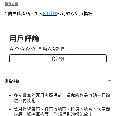
用
用
Description
購買說明
of
配
配
*
購買此產品，加入
FB社團
即可領取免費模板
Urban
萬
件
件
用
收
收
配
件
用戶評論
納
納
收
納
暫時沒有評價
包
包
包
寫評價
產品特點
多元豐富的萬用夾層設計，讓你的物品收納一目瞭
然不再凌亂！
萬用鬆緊束帶、錶帶收納帶、拉鍊收納層、大空間
夾層、觸控筆槽等，你想得到的都能放！