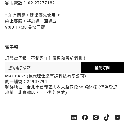
客服電話： 02-27277182
* 如有問題，建議優先使用FB
線上客服，將於週一至週五
9:00-17:30 盡快回覆
電子報
訂閱電子報，不錯過任何優惠和最新消息！
搶先訂閱
MAGEASY (總代理佳樂事達科技有限公司)
統一編號：24937794
聯絡地址：台北市信義區忠孝東路四段560號4樓 (僅為登記
地址，非實體店面，不對外開放)
M
M
M
M
M
A
A
A
A
A