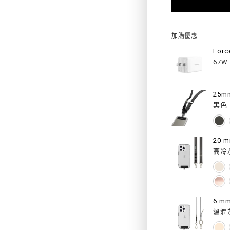
FOR
ODYSS
加購優惠
WITH
For
67W
WRIST
STRA
抗
黑色
衝
擊
高冷
磁
扣
手
溫潤
繩