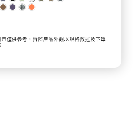
耳
機
殼
圖示僅供參考，實際產品外觀以規格敘述及下單
準