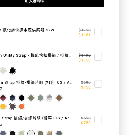
加入購物車
FOR
EY
ODYSSEY
WITH
ce 氮化鎵快速電源供應器 67W
$1290
$1161
WRIST
P
STRAP
25mm Utility Strap - 機能快扣掛繩 / 掛繩片組
$1490
抗
$1350
衝
擊
20 mm Strap 掛繩/掛繩片組 (相容 iOS / Android 手機殼)
$690
$750
灰
磁
扣
手
6 mm Strap 掛繩/掛繩片組 (相容 iOS / Android 手機殼)
$690
$750
灰
繩