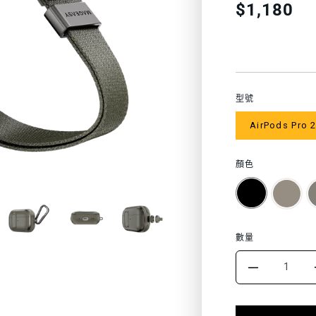
Translation
$1,180
missing:
色
zh-
TW.products.
型號
AirPods Pro 2
顏色
數量
DECRE
QUANT