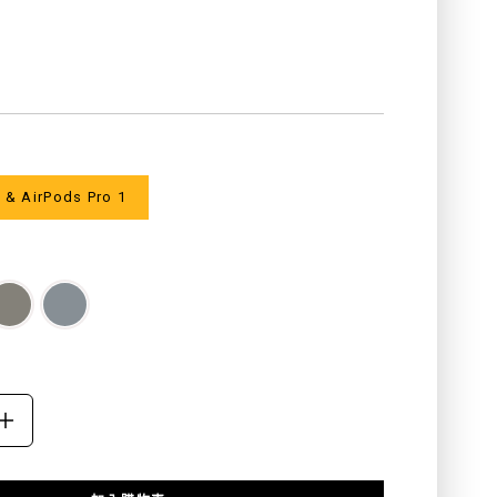
product.price.regular_price
 & AirPods Pro 1
ASE
INCREASE
ITY
QUANTITY