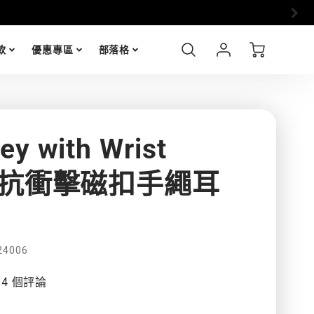
i17 全
Account
Cart
款
優惠專區
部落格
Login
ey with Wrist
ap 抗衝擊磁扣手繩耳
24006
14 個評論