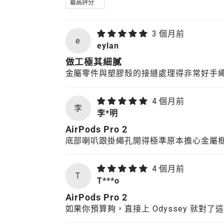
3 個月前
e
eylan
做工極其細膩
金屬零件與塑膠殼的接縫處理得非常好手
4 個月前
李
李*明
AirPods Pro 2
底部喇叭跟掛繩孔開得極準原本擔心金屬
4 個月前
T
T***o
AirPods Pro 2
如果你預算夠，直接上 Odyssey 就對