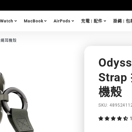
 Watch
MacBook
AirPods
充電 | 配件
掛繩 | 包
磁扣手繩耳機殼
Odyss
Str
機殼
功
SKU
48952411
能
特