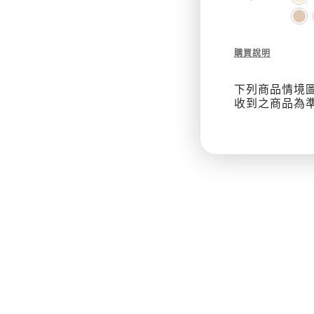
耳
機
Description
購買說明
殼
of
Odyssey
下列商品情境
with
收到之商品為
Wrist
Strap
抗
衝
擊
磁
扣
手
繩
耳
機
殼