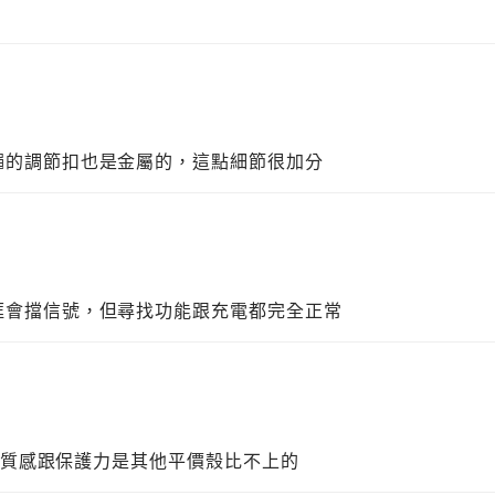
繩的調節扣也是金屬的，這點細節很加分
框會擋信號，但尋找功能跟充電都完全正常
了這質感跟保護力是其他平價殼比不上的