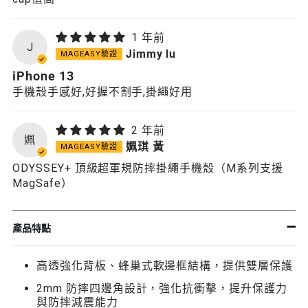
1 年前
J
Jimmy lu
iPhone 13
手機殼手感好,好握不割手,掛繩好用
2 年前
姵
姵琪 黃
ODYSSEY+ 頂級超軍規防摔掛繩手機殼（M系列支援
MagSafe）
產品特點
高透強化背板、蜂巢式軟邊框結構，提供雙層保護
2mm 防摔四邊角設計，強化抗衝擊，提升保護力
與防摔減震能力