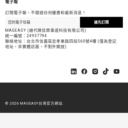
電子報
訂閱電子報，不錯過任何優惠和最新消息！
搶先訂閱
MAGEASY (總代理佳樂事達科技有限公司)
統一編號：24937794
聯絡地址：台北市信義區忠孝東路四段560號4樓 (僅為登記
地址，非實體店面，不對外開放)
M
M
M
M
M
A
A
A
A
A
G
G
G
G
G
E
E
E
E
E
A
A
A
A
A
S
S
S
S
S
© 2026 MAGEASY台灣官方網站.
Y
Y
Y
Y
Y
台
台
台
台
台
灣
灣
灣
灣
灣
官
官
官
官
官
方
方
方
方
方