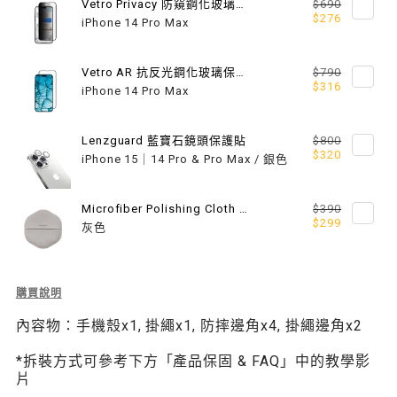
Vetro Privacy 防窺鋼化玻璃保護貼
$690
$276
系
系
iPhone 14 Pro Max
列
列
Vetro AR 抗反光鋼化玻璃保護貼
$790
支
支
$316
iPhone 14 Pro Max
援
援
Lenzguard 藍寶石鏡頭保護貼
$800
MAGSAFE）
MAGSAFE）
$320
iPhone 15｜14 Pro & Pro Max / 銀色
Microfiber Polishing Cloth 超細纖維擦拭布
$390
$299
灰色
Description
購買說明
of
內容物：手機殼x1, 掛繩x1, 防摔邊角x4, 掛繩邊角x2
Odyssey+
頂
*拆裝方式可參考下方「產品保固 & FAQ」中的教學影
級
片
超