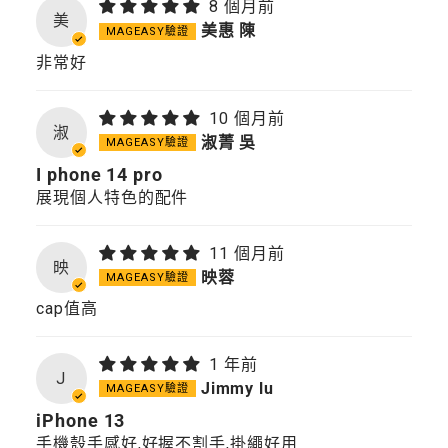
8 個月前
美
美惠 陳
非常好
10 個月前
淑
淑菁 吳
I phone 14 pro
展現個人特色的配件
11 個月前
映
映蓉
cap值高
1 年前
J
Jimmy lu
iPhone 13
手機殼手感好,好握不割手,掛繩好用