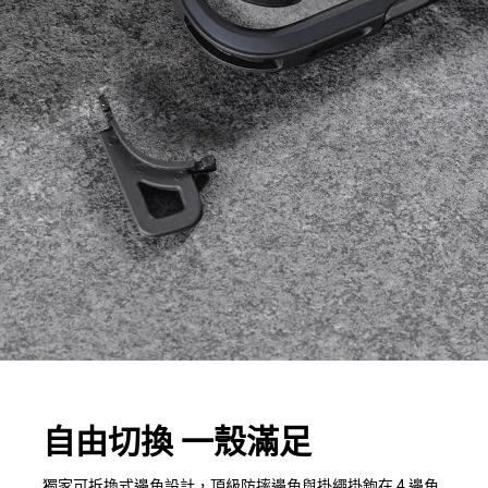
自由切換 一殼滿足
獨家可拆換式邊角設計，頂級防摔邊角與掛繩掛鉤在 4 邊角