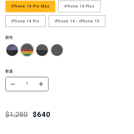
iPhone 14 Pro Max
iPhone 14 Plus
iPhone 14 Pro
iPhone 14｜iPhone 13
顏色
數量
DECREASE
INCREASE
QUANTITY
QUANTITY
FOR
FOR
Translation
Translation
$1,280
$640
missing:
missing:
ODYSSEY+
ODYSSEY+
zh-
zh-
頂
頂
TW.products.product.price.regular_price
TW.products.product.price.sale_price