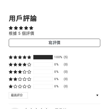
軍
規
防
摔
用戶評論
掛
繩
手
根據 5 個評價
機
殼
寫評價
（M
系
列
100%
(5)
支
援
0%
(0)
MagSafe）
0%
(0)
0%
(0)
0%
(0)
SORT BY