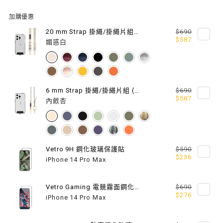
級
級
加購優惠
超
超
20 mm Strap 掛繩/掛繩片組 (相容 iOS / Android 手機殼)
$690
$587
媚惑白
軍
軍
規
規
防
防
6 mm Strap 掛繩/掛繩片組 (相容 iOS / Android 手機殼)
$690
$587
內斂杏
摔
摔
掛
掛
繩
繩
Vetro 9H 鋼化玻璃保護貼
$590
$236
iPhone 14 Pro Max
手
手
機
機
Vetro Gaming 電競霧面鋼化玻璃保護貼
$690
$276
殼
殼
iPhone 14 Pro Max
（M
（M