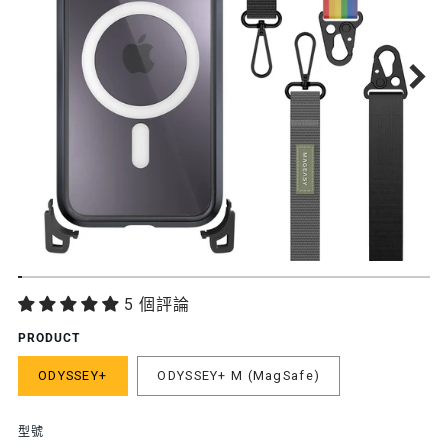
功
5 個評論
能
PRODUCT
特
ODYSSEY+
ODYSSEY+ M (MagSafe)
色
型號