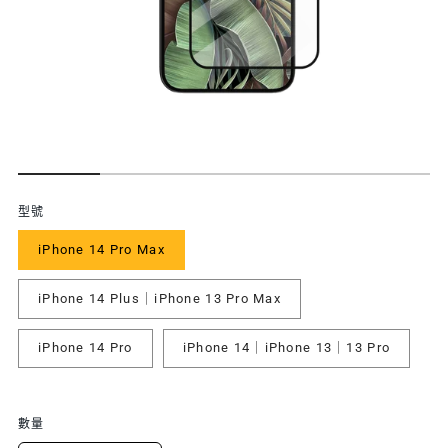
功
型號
能
iPhone 14 Pro Max
特
iPhone 14 Plus｜iPhone 13 Pro Max
色
iPhone 14 Pro
iPhone 14｜iPhone 13｜13 Pro
數量