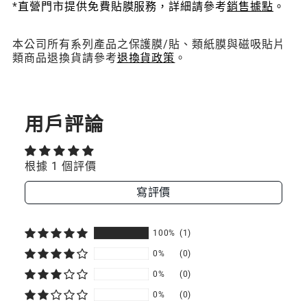
*
直營門市提供免費貼膜服務，詳細請參考
銷售據點
。
Vetro
9H
鋼
本公司所有系列產品之保護膜/貼、類紙膜與磁吸貼片
化
類商品退換貨請參考
退換貨政策
。
玻
璃
保
護
貼
用戶評論
根據 1 個評價
寫評價
100%
(1)
0%
(0)
0%
(0)
0%
(0)