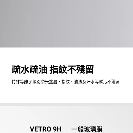
疏水疏油 指紋不殘留
特殊等離子級別奈米塗層，指紋、油渣及汗水等髒污不殘留