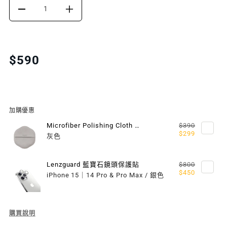
DECREASE
INCREASE
QUANTITY
QUANTITY
FOR
FOR
Translation
$590
missing:
VETRO
VETRO
zh-
9H
9H
TW.products.product.price.regular_price
鋼
鋼
加購優惠
化
化
Microfiber Polishing Cloth 超細纖維擦拭布
$390
$299
灰色
玻
玻
璃
璃
Lenzguard 藍寶石鏡頭保護貼
$800
$450
iPhone 15｜14 Pro & Pro Max / 銀色
保
保
護
護
Description
購買說明
貼
貼
of