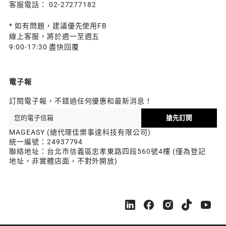
客服電話： 02-27277182
* 如有問題，建議優先使用FB
線上客服，將於週一至週五
9:00-17:30 盡快回覆
電子報
訂閱電子報，不錯過任何優惠和最新消息！
搶先訂閱
MAGEASY (總代理佳樂事達科技有限公司)
統一編號：24937794
聯絡地址：台北市信義區忠孝東路四段560號4樓 (僅為登記
地址，非實體店面，不對外開放)
M
M
M
M
M
A
A
A
A
A