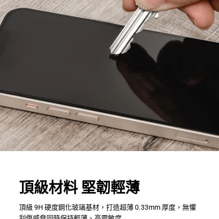
頂級材料 堅韌輕薄
頂級 9H 硬度鋼化玻璃基材，打造超薄 0.33mm 厚度，無懼
刮傷威脅同時保持輕薄、高靈敏度