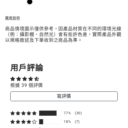
Description
購買說明
of
商品情境圖示僅供參考，因產品材質在不同的環境光線
2L
（例：攝影棚、自然光）會有些許色差，實際產品外觀
Sacoche
以規格敘述及下單收到之商品為準。
機
能
掛
繩
隨
用戶評論
行
包
根據 39 個評價
寫評價
77%
(30)
18%
(7)