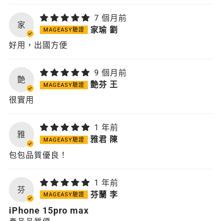
7 個月前
家
家瑜 劉
好用，出國方便
9 個月前
艶
艶芬 王
很實用
1 年前
雅
雅君 陳
包包品質優良！
1 年前
芬
芬蘭 李
iPhone 15pro max