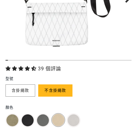
功
39 個評論
能
型號
特
含掛繩款
不含掛繩款
色
顏色