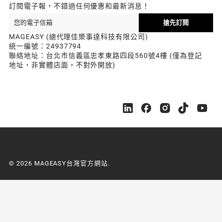
訂閱電子報，不錯過任何優惠和最新消息！
搶先訂閱
MAGEASY (總代理佳樂事達科技有限公司)
統一編號：24937794
聯絡地址：台北市信義區忠孝東路四段560號4樓 (僅為登記
地址，非實體店面，不對外開放)
M
M
M
M
M
A
A
A
A
A
G
G
G
G
G
E
E
E
E
E
A
A
A
A
A
S
S
S
S
S
© 2026 MAGEASY台灣官方網站.
Y
Y
Y
Y
Y
台
台
台
台
台
灣
灣
灣
灣
灣
官
官
官
官
官
方
方
方
方
方
網
網
網
網
網