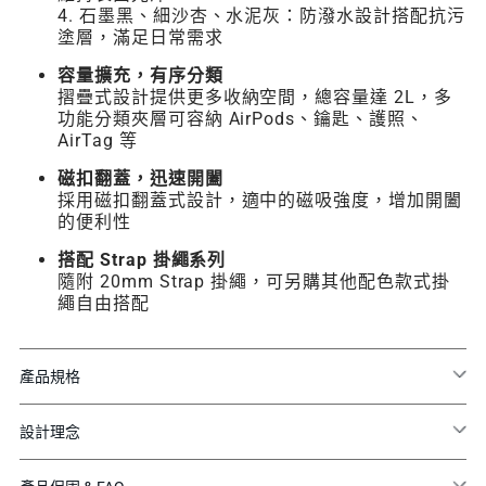
4. 石墨黑、細沙杏、水泥灰：防潑水設計搭配抗污
塗層，滿足日常需求
容量擴充，有序分類
摺疊式設計提供更多收納空間，總容量達 2L，多
功能分類夾層可容納 AirPods、鑰匙、護照、
AirTag 等
磁扣翻蓋，迅速開闔
採用磁扣翻蓋式設計，適中的磁吸強度，增加開闔
的便利性
搭配 Strap 掛繩系列
隨附 20mm Strap 掛繩，可另購其他配色款式掛
繩自由搭配
產品規格
設計理念