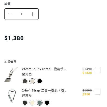
數量
DECREASE
INCREASE
QUANTITY
QUANTITY
FOR
FOR
Translation
$1,380
missing:
2L
2L
zh-
SACOCHE
SACOCHE
TW.products.product.price.regular_price
機
機
加購優惠
能
能
25mm Utility Strap - 機能快扣掛繩 / 掛繩片組
$1490
$1320
星光色
掛
掛
繩
繩
2-in-1 Strap 二合一掛繩 / 掛繩片組
$1090
$950
隨
隨
迷霧藍
行
行