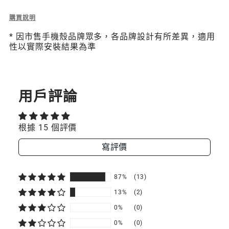
組
組
Description
購買說明
of
(相
(相
* 因市售手機殼品牌眾多，各品牌設計有所差異，適用
6
性以實際安裝結果為準
容
容
mm
Strap
IOS
IOS
掛
繩/
/
/
掛
用戶評論
繩
ANDROID
ANDROID
片
組
手
手
根據 15 個評價
(相
容
機
機
寫評價
iOS
/
殼)
殼)
Android
87%
(13)
手
機
13%
(2)
殼)
0%
(0)
0%
(0)