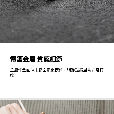
電鍍金屬 質感細節
金屬件全面採用霧面電鍍技術，細節點綴呈現高階質
感