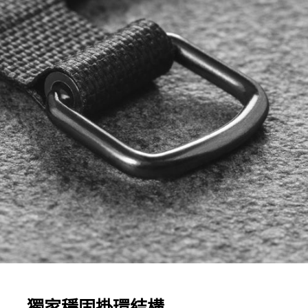
獨家穩固掛環結構