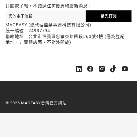
訂閱電子報，不錯過任何優惠和最新消息！
搶先訂閱
MAGEASY (總代理佳樂事達科技有限公司)
統一編號：24937794
聯絡地址：台北市信義區忠孝東路四段560號4樓 (僅為登記
地址，非實體店面，不對外開放)
M
M
M
M
M
A
A
A
A
A
G
G
G
G
G
E
E
E
E
E
A
A
A
A
A
S
S
S
S
S
© 2026 MAGEASY台灣官方網站.
Y
Y
Y
Y
Y
台
台
台
台
台
灣
灣
灣
灣
灣
官
官
官
官
官
方
方
方
方
方
網
網
網
網
網