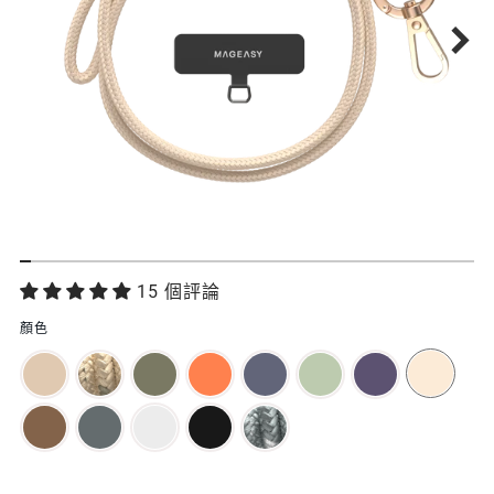
功
15 個評論
能
顏色
特
色