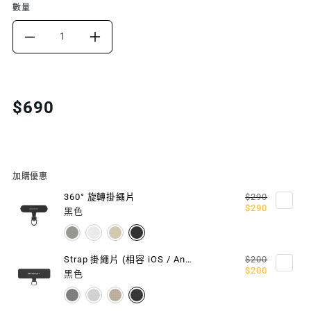
數量
DECREASE
INCREASE
QUANTITY
QUANTITY
FOR
FOR
Translation
$690
missing:
6
6
zh-
MM
MM
TW.products.product.price.regular_price
STRAP
STRAP
加購優惠
掛
掛
360° 旋轉掛繩片
$290
$290
黑色
繩/
繩/
掛
掛
Strap 掛繩片 (相容 iOS / Android 手機殼)
$200
$200
繩
繩
黑色
片
片