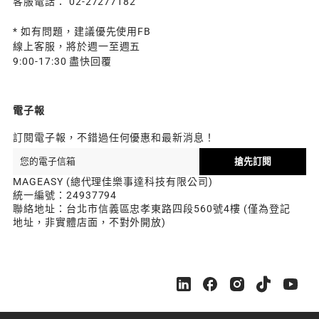
客服電話： 02-27277182
* 如有問題，建議優先使用FB
線上客服，將於週一至週五
9:00-17:30 盡快回覆
電子報
訂閱電子報，不錯過任何優惠和最新消息！
搶先訂閱
MAGEASY (總代理佳樂事達科技有限公司)
統一編號：24937794
聯絡地址：台北市信義區忠孝東路四段560號4樓 (僅為登記
地址，非實體店面，不對外開放)
M
M
M
M
M
A
A
A
A
A
G
G
G
G
G