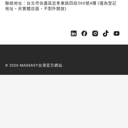
聯絡地址：台北市信義區忠孝東路四段560號4樓 (僅為登記
地址，非實體店面，不對外開放)
M
M
M
M
M
A
A
A
A
A
G
G
G
G
G
E
E
E
E
E
A
A
A
A
A
S
S
S
S
S
© 2026 MAGEASY台灣官方網站.
Y
Y
Y
Y
Y
台
台
台
台
台
灣
灣
灣
灣
灣
官
官
官
官
官
方
方
方
方
方
網
網
網
網
網
站
站
站
站
站
o
o
o
o
o
n
n
n
n
n
L
F
I
Y
Y
i
a
n
o
o
n
c
s
u
u